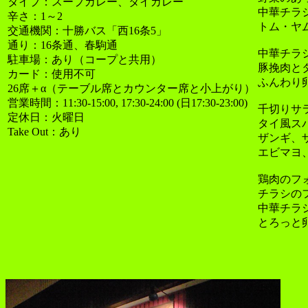
タイプ：スープカレー、タイカレー
中華チラシ
辛さ：1～2
トム・ヤ
交通機関：十勝バス「西16条5」
通り：16条通、春駒通
中華チラシ
駐車場：あり（コープと共用）
豚挽肉と
カード：使用不可
ふんわり
26席＋α（テーブル席とカウンター席と小上がり）
営業時間：11:30-15:00, 17:30-24:00 (日17:30-23:00)
千切りサラ
定休日：火曜日
タイ風スパ
Take Out：あり
ザンギ、
エビマヨ
鶏肉のフォ
チラシのフ
中華チラシ
とろっと