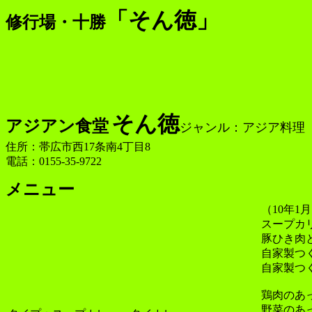
「そん徳」
修行場・十勝
そん徳
アジアン食堂
ジャンル：アジア料理
住所：帯広市西17条南4丁目8
電話：0155-35-9722
メニュー
（10年
スープカリ
豚ひき肉
自家製つく
自家製つ
鶏肉のあ
野菜のあ