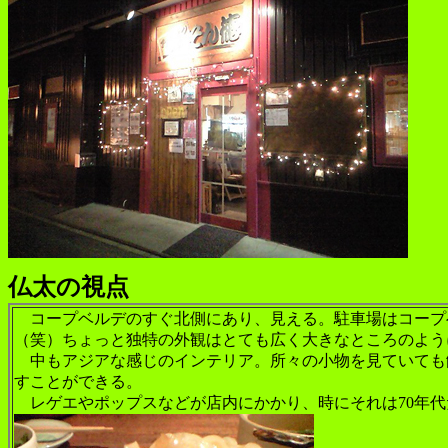
仏太の視点
コープベルデのすぐ北側にあり、見える。駐車場はコープ
（笑）ちょっと独特の外観はとても広く大きなところのよう
中もアジアな感じのインテリア。所々の小物を見ていても
すことができる。
レゲエやポップスなどが店内にかかり、時にそれは70年代