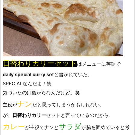
日替わりカリーセット
はメニューに英語で
daily special curry set
と書かれていた。
SPECIALなんだよ！笑
気づいたのは後からなんだけど。笑
ナン
主役が
だと思ってしまうかもしれない。
が、
日替わりカリー
セットと言っているのだから、
カレー
サラダ
が主役でナンと
が脇を固めていると考