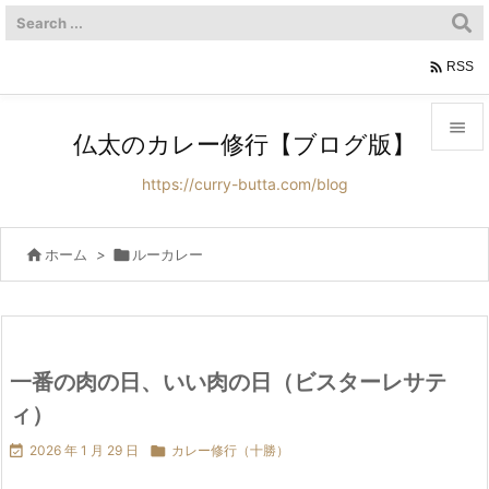

RSS

仏太のカレー修行【ブログ版】

https://curry-butta.com/blog
メニュ

サイド

ホーム
>

ルーカレー

前へ

次へ
一番の肉の日、いい肉の日（ビスターレサテ

ィ）
検索

2026 年 1 月 29 日

カレー修行（十勝）