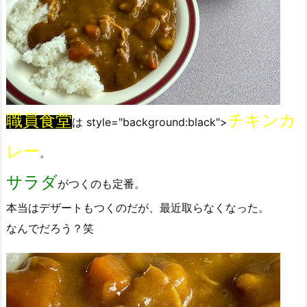
職員食堂
チキンカ
は
style="background:black">
レー
。
サラダ
がつくのも定番。
本当はデザートもつくのだが、最近取らなくなった。
なんでだろう？笑