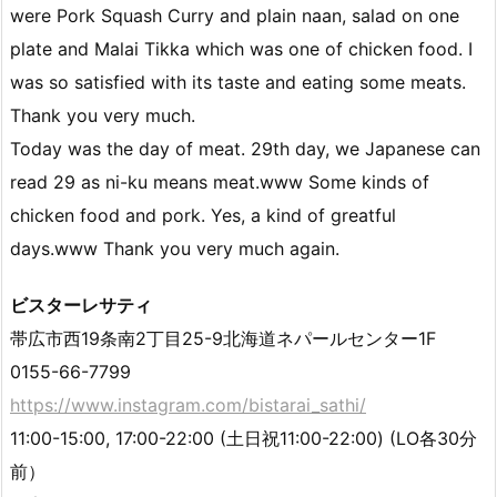
were Pork Squash Curry and plain naan, salad on one
plate and Malai Tikka which was one of chicken food. I
was so satisfied with its taste and eating some meats.
Thank you very much.
Today was the day of meat. 29th day, we Japanese can
read 29 as ni-ku means meat.www Some kinds of
chicken food and pork. Yes, a kind of greatful
days.www Thank you very much again.
ビスターレサティ
帯広市西19条南2丁目25-9北海道ネパールセンター1F
0155-66-7799
https://www.instagram.com/bistarai_sathi/
11:00-15:00, 17:00-22:00 (土日祝11:00-22:00) (LO各30分
前）