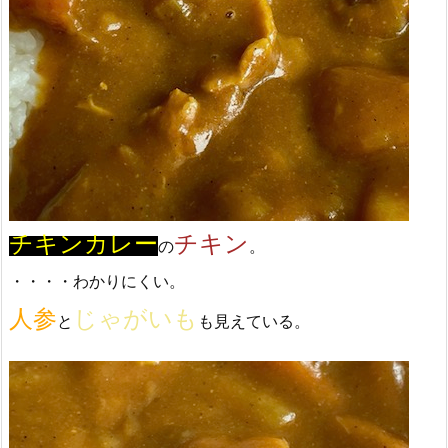
チキンカレー
チキン
の
。
・・・・わかりにくい。
人参
じゃがいも
と
も見えている。