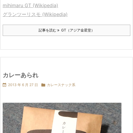
mihimaru GT (Wikipedia)
グランツーリスモ (Wikipedia)
記事を読む
GT（アジア金星堂）
カレーあられ

2013 年 6 月 27 日

カレースナック系