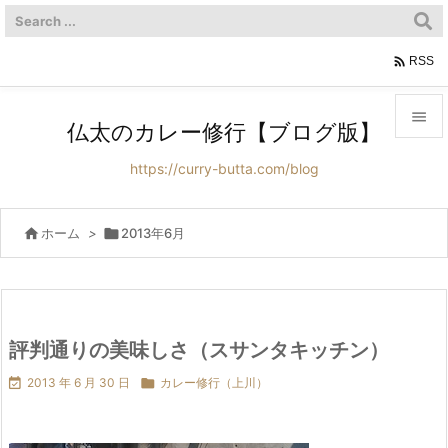

RSS

仏太のカレー修行【ブログ版】

https://curry-butta.com/blog
メニュ

サイド

ホーム
>

2013年6月

前へ

次へ
評判通りの美味しさ（スサンタキッチン）


2013 年 6 月 30 日

カレー修行（上川）
検索