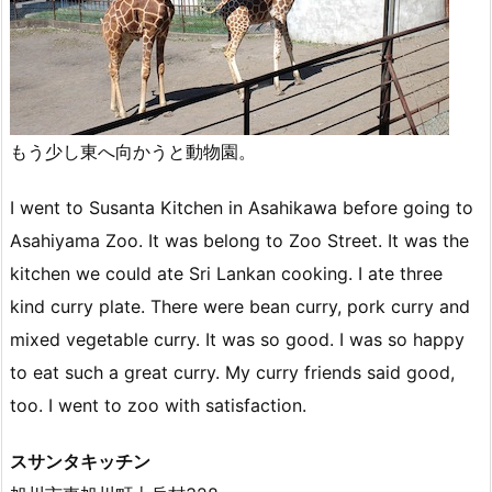
もう少し東へ向かうと動物園。
I went to Susanta Kitchen in Asahikawa before going to
Asahiyama Zoo. It was belong to Zoo Street. It was the
kitchen we could ate Sri Lankan cooking. I ate three
kind curry plate. There were bean curry, pork curry and
mixed vegetable curry. It was so good. I was so happy
to eat such a great curry. My curry friends said good,
too. I went to zoo with satisfaction.
スサンタキッチン