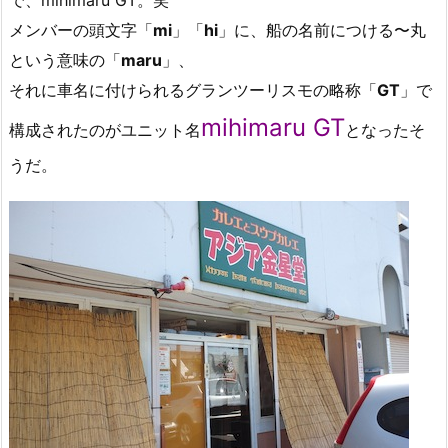
で、mihimaru GT。笑
メンバーの頭文字「
mi
」「
hi
」に、船の名前につける〜丸
という意味の「
maru
」、
それに車名に付けられるグランツーリスモの略称「
GT
」で
mihimaru GT
構成されたのがユニット名
となったそ
うだ。