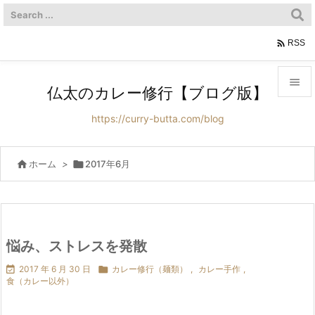

RSS

仏太のカレー修行【ブログ版】

https://curry-butta.com/blog
メニュ

サイド

ホーム
>

2017年6月

前へ

次へ
悩み、ストレスを発散


2017 年 6 月 30 日

カレー修行（麺類）
,
カレー手作
,
検索
食（カレー以外）