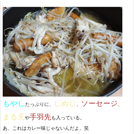
もやし
しめじ
ソーセージ
たっぷりに、
、
、
まる天
手羽先
や
も入っている。
あ、これはカレー味じゃないんだよ。笑