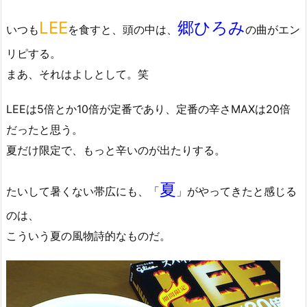
LEE
郷ひろみ
いつも
を食すと、頭の中は、
の曲がエン
リピする。
まあ、それはよしとして。笑
LEEは5倍とか10倍が定番であり、定番の辛さMAXは20倍
だったと思う。
夏だけ限定で、もっと辛いのが出たりする。
夏
たいして暑くない帯広にも、「
」がやってきたと感じる
のは、
こういう夏の風物詩的なものだ。