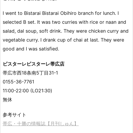
I went to Bistarai Bistarai Obihiro branch for lunch. I
selected B set. It was two curries with rice or naan and
salad, dal soup, soft drink. They were chicken curry and
vegetable curry. I drank cup of chai at last. They were
good and I was satisfied.
ビスターレビスターレ帯広店
帯広市西18条南5丁目31-1
0155-36-7761
11:00-22:00 (LO21:30)
無休
参考サイト
帯広・十勝の情報誌【月刊しゅん】