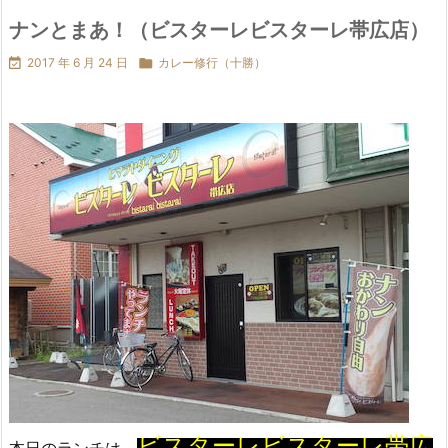
ナンとまあ！（ビスターレビスターレ帯広店）

2017 年 6 月 24 日

カレー修行（十勝）
ビスターレビスターレ帯広
本日のランチは、