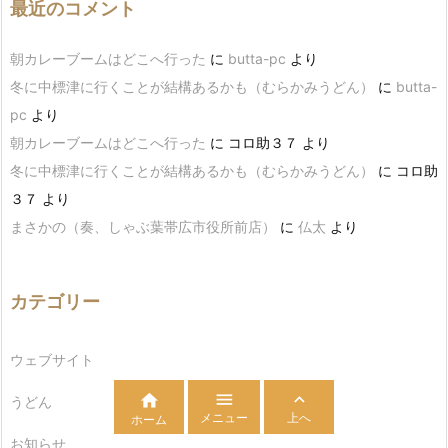
最近のコメント
朝カレーブームはどこへ行った
に
butta-pc
より
冬に中標津に行くことが結構あるかも（むらかみうどん）
に
butta-
pc
より
朝カレーブームはどこへ行った
に
コロ助３７
より
冬に中標津に行くことが結構あるかも（むらかみうどん）
に
コロ助
３７
より
まさかの（奏、しゃぶ葉帯広市役所前店）
に
仏太
より
カテゴリー
ウェブサイト



うどん
メニュー
上へ
ホーム
お知らせ