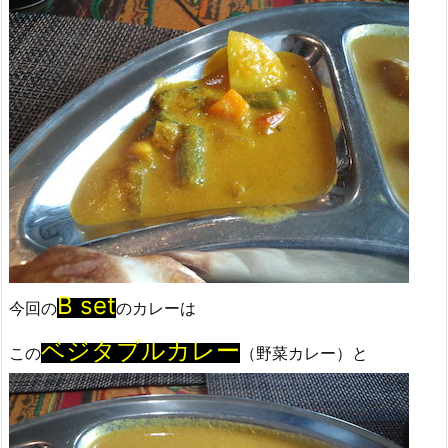
B set
今回の
のカレーは
ベジタブルカレー
この
（野菜カレー）と