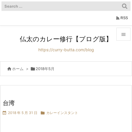

RSS

仏太のカレー修行【ブログ版】

https://curry-butta.com/blog
メニュ

サイド

ホーム
>

2018年5月

前へ

次へ
台湾


2018 年 5 月 31 日

カレーインスタント
検索