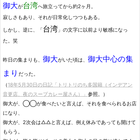
御大
台湾
が
へ旅立ってから約2ヶ月。
寂しさもあり、それが日常化しつつもある。
台湾
しかし、逆に、「
」の文字に以前より敏感になっ
た。笑
御大
御大中心の集
昨日の集まりも、
がいた頃は、
まり
だった。
（
18年5月30日の日記「トリトリのち多国籍（インデアン
音更店、夜のスープカレー屋さん）」
参照。）
御大が、◯◯が食べたいと言えば、それを食べられるお店
になり、
御大が、2次会は△△と言えば、例え休みであっても開けて
もらう。