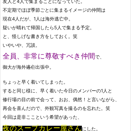
友人と4人で集まることになっていた。
不定期でほぼ季節ごとに集まるイメージの仲間は
現在4人だが、1人は海外逃亡中。
疑いが晴れて帰国したら5人で集まる予定。
と、怪しげな書き方をしておく。笑
いやいや、冗談。
全員、非常に尊敬すべき仲間
で、
御大が海外
逃亡
出張中。
ちょっと早く着いてしまった。
すると同じ様に、早く着いた今日のメンバーの1人と
修行場の目の前で会って、おお、偶然！と言いながら、
再会を喜んだので、外観写真を撮るのを忘れた。笑
今回は是非ここという希望があった、
夜のスープカレー屋さん
にした。