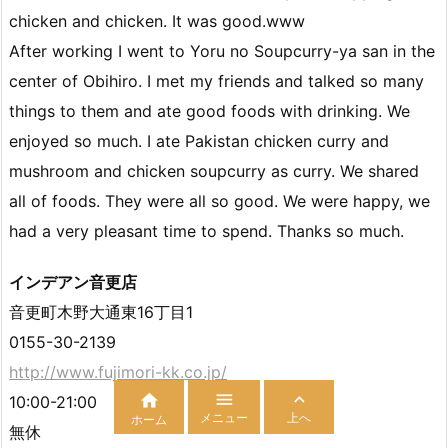
chicken and chicken. It was good.www
After working I went to Yoru no Soupcurry-ya san in the
center of Obihiro. I met my friends and talked so many
things to them and ate good foods with drinking. We
enjoyed so much. I ate Pakistan chicken curry and
mushroom and chicken soupcurry as curry. We shared
all of foods. They were all so good. We were happy, we
had a very pleasant time to spend. Thanks so much.
インデアン音更店
音更町木野大通東16丁目1
0155-30-2139
http://www.fujimori-kk.co.jp/



10:00-21:00
メニュー
上へ
ホーム
無休