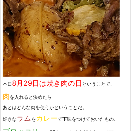
8月29日は焼き肉の日
本日
ということで、
肉
を入れると決めたら
あとはどんな肉を使うかということだ。
ラム
カレー
好きな
を
で下味をつけておいたもの。