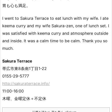
胃も心も満足。
I went to Sakura Terrace to eat lunch with my wife. I ate
keema curry and my wife Sakura-zen, one of lunch set. I
was satisfied with keema curry and atmosphere outside
and inside. It was a calm time to be calm. Thank you so
much.
Sakura Terrace
帯広市東8条南1丁目1-22
0155-29-5777
http://sakuraterrace.info/
11:00-16:00
木曜、金曜定休＋不定休