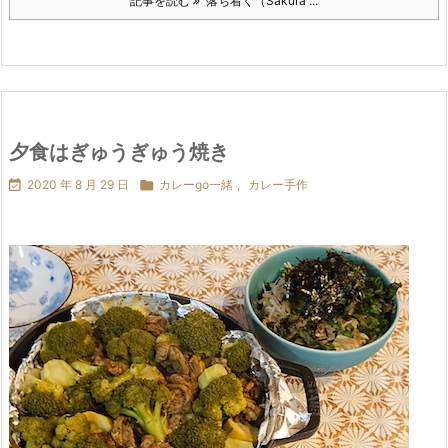
記事を読む
落ち着く（Sakura ...
夕食はぎゅうぎゅう焼き

2020 年 8 月 29 日

カレーgo一緒
,
カレー手作