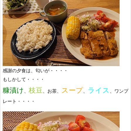
感謝の夕食は、匂いが・・・・
もしかして・・・・
糠漬け
枝豆
スープ
ライス
、
、お茶、
、
、ワンプ
レート・・・・