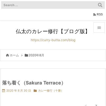

RSS

仏太のカレー修行【ブログ版】

https://curry-butta.com/blog
メニュ

サイド

ホーム
>

2020年8月

前へ

次へ
落ち着く（Sakura Terrace）


2020 年 8 月 30 日

カレー修行（十勝）
検索