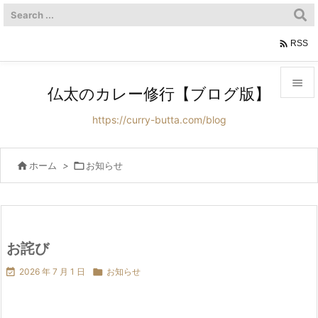

RSS

仏太のカレー修行【ブログ版】

https://curry-butta.com/blog
メニュ

サイド

ホーム
>

お知らせ

前へ

次へ
お詫び


2026 年 7 月 1 日

お知らせ
検索