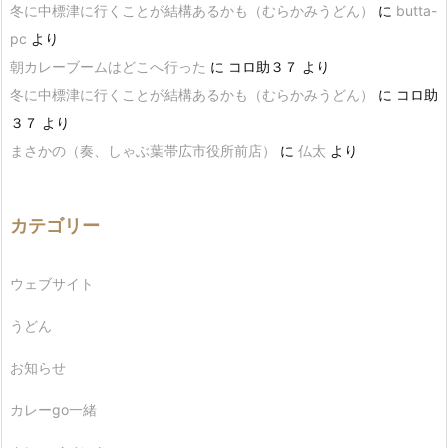
冬に中標津に行くことが結構あるかも（むらかみうどん）
に
butta-
pc
より
朝カレーブームはどこへ行った
に
コロ助３７
より
冬に中標津に行くことが結構あるかも（むらかみうどん）
に
コロ助
３７
より
まさかの（奏、しゃぶ葉帯広市役所前店）
に
仏太
より
カテゴリー
ウェブサイト
うどん
お知らせ
カレーgo一緒