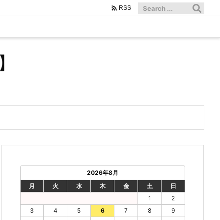

RSS
】
2026年8月
月
火
水
木
金
土
日
1
2
3
4
5
6
7
8
9