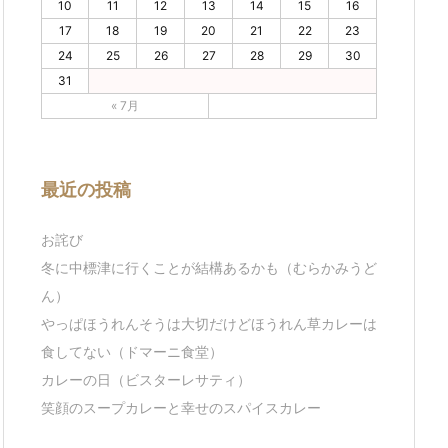
10
11
12
13
14
15
16
17
18
19
20
21
22
23
24
25
26
27
28
29
30
31
« 7月
最近の投稿
お詫び
冬に中標津に行くことが結構あるかも（むらかみうど
ん）
やっぱほうれんそうは大切だけどほうれん草カレーは
食してない（ドマーニ食堂）
カレーの日（ビスターレサティ）
笑顔のスープカレーと幸せのスパイスカレー