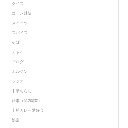
クイズ
コーン炒飯
スイーツ
スパイス
そば
チャイ
ブログ
ホルジン
ラジオ
中華ちらし
仕事（第2職業）
十勝カレー愛好会
娯楽