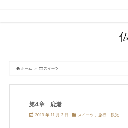

ホーム
>

スイーツ
第4章 鹿港

2019 年 11 月 3 日

スイーツ
,
旅行
,
観光