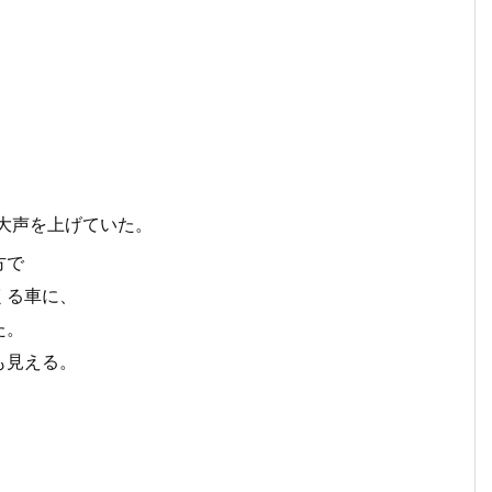
大声を上げていた。
方で
くる車に、
た。
も見える。