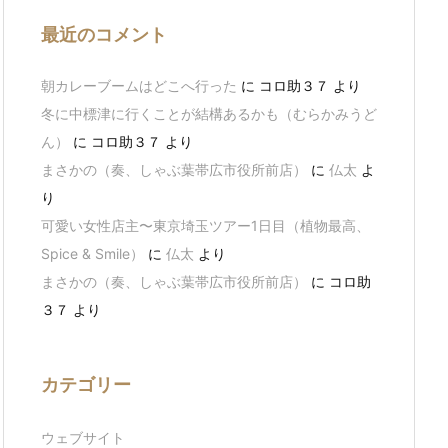
最近のコメント
朝カレーブームはどこへ行った
に
コロ助３７
より
冬に中標津に行くことが結構あるかも（むらかみうど
ん）
に
コロ助３７
より
まさかの（奏、しゃぶ葉帯広市役所前店）
に
仏太
よ
り
可愛い女性店主〜東京埼玉ツアー1日目（植物最高、
Spice & Smile）
に
仏太
より
まさかの（奏、しゃぶ葉帯広市役所前店）
に
コロ助
３７
より
カテゴリー
ウェブサイト