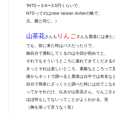
1NTD＝3.4〜3.5円くらいで、
NTDってのはnew taiwan dollarの略で、
元、圓と同じ。）
山茶花
りんご
さんも
さんも鹿港には来た
でも、前に来た時はバスだったりで、
御自分で運転してくるのは今回が初めてと。
それでもそういうところに連れてきてくださる
きっとそれは楽しいところ、素敵なところって
後からネットで調べると鹿港は台中では有名な
自分で簡単にざっくりと調べた時には出てこな
ってかそれだけ、仏太が山茶花さん、りんごさ
ほぼ何もしてないってことがよくわかる。笑
（胸を張って言うな！笑）