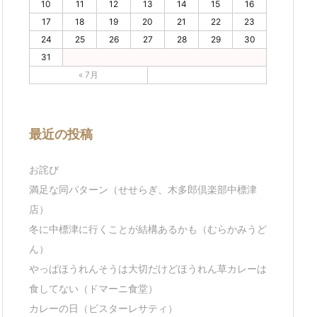
10
11
12
13
14
15
16
17
18
19
20
21
22
23
24
25
26
27
28
29
30
31
« 7月
最近の投稿
お詫び
満足な同パターン（せせらぎ、木多郎倶楽部中標津
店）
冬に中標津に行くことが結構あるかも（むらかみうど
ん）
やっぱほうれんそうは大切だけどほうれん草カレーは
食してない（ドマーニ食堂）
カレーの日（ビスターレサティ）