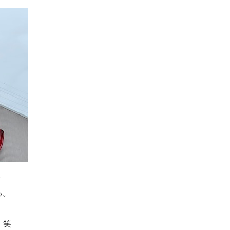
。
る。
。笑