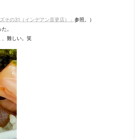
ーズその31（インデアン音更店）」
参照。）
った。
く、難しい。笑