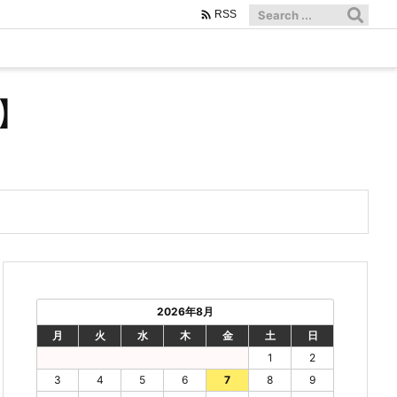

RSS
】
2026年8月
月
火
水
木
金
土
日
1
2
3
4
5
6
7
8
9