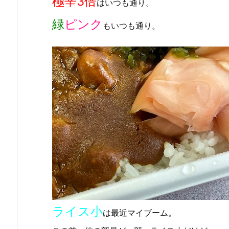
極辛3倍
はいつも通り。
緑
ピンク
もいつも通り。
ライス小
は最近マイブーム。