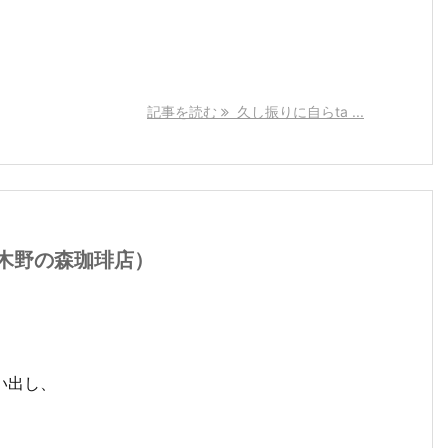
記事を読む
久し振りに自らta ...
木野の森珈琲店）
い出し、