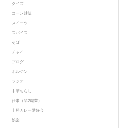
クイズ
コーン炒飯
スイーツ
スパイス
そば
チャイ
ブログ
ホルジン
ラジオ
中華ちらし
仕事（第2職業）
十勝カレー愛好会
娯楽