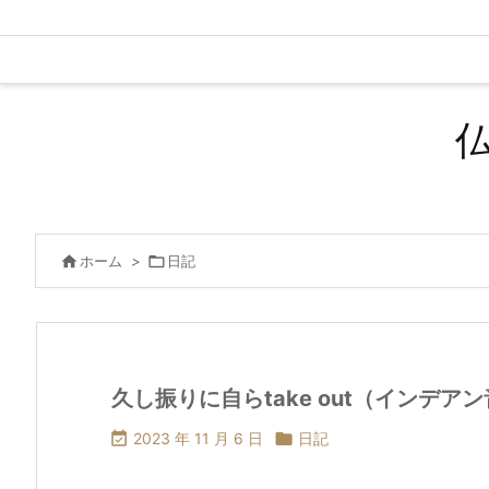

ホーム
>

日記
久し振りに自らtake out（インデア

2023 年 11 月 6 日

日記