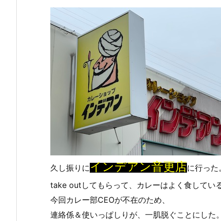
インデアン音更店
久し振りに
に行った
take outしてもらって、カレーはよく食してい
今回カレー部CEOが不在のため、
連絡係＆使いっぱしりが、一肌脱ぐことにした