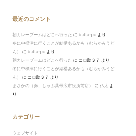
最近のコメント
朝カレーブームはどこへ行った
に
butta-pc
より
冬に中標津に行くことが結構あるかも（むらかみうど
ん）
に
butta-pc
より
朝カレーブームはどこへ行った
に
コロ助３７
より
冬に中標津に行くことが結構あるかも（むらかみうど
ん）
に
コロ助３７
より
まさかの（奏、しゃぶ葉帯広市役所前店）
に
仏太
よ
り
カテゴリー
ウェブサイト