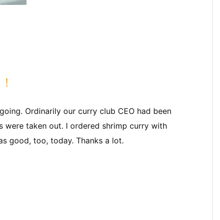
す！
 going. Ordinarily our curry club CEO had been
es were taken out. I ordered shrimp curry with
as good, too, today. Thanks a lot.