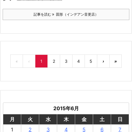
記事を読む
固形（インデアン音更店）
«
‹
1
2
3
4
5
›
»
2015年6月
月
火
水
木
金
土
日
1
2
3
4
5
6
7