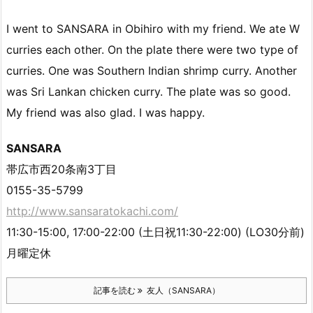
I went to SANSARA in Obihiro with my friend. We ate W
curries each other. On the plate there were two type of
curries. One was Southern Indian shrimp curry. Another
was Sri Lankan chicken curry. The plate was so good.
My friend was also glad. I was happy.
SANSARA
帯広市西20条南3丁目
0155-35-5799
http://www.sansaratokachi.com/
11:30-15:00, 17:00-22:00 (土日祝11:30-22:00) (LO30分前)
月曜定休
記事を読む
友人（SANSARA）