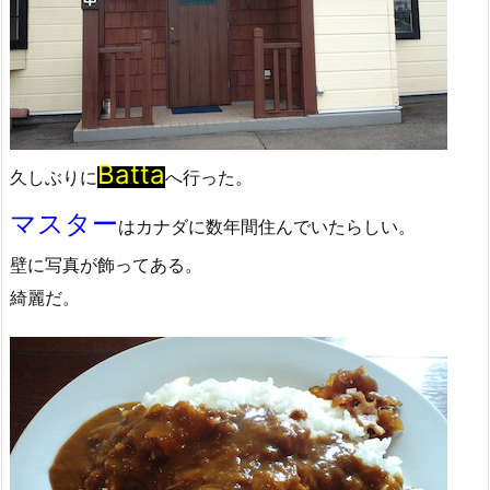
Batta
久しぶりに
へ行った。
マスター
はカナダに数年間住んでいたらしい。
壁に写真が飾ってある。
綺麗だ。