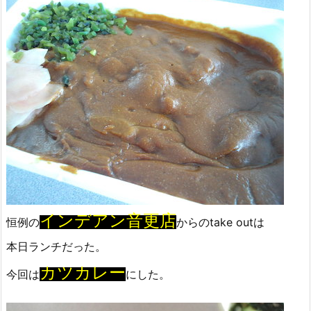
インデアン音更店
恒例の
からのtake outは
本日ランチだった。
カツカレー
今回は
にした。