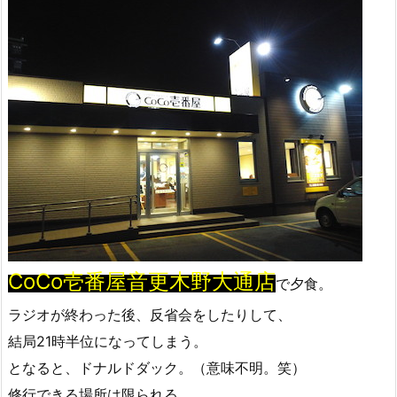
CoCo壱番屋音更木野大通店
で夕食。
ラジオが終わった後、反省会をしたりして、
結局21時半位になってしまう。
となると、ドナルドダック。（意味不明。笑）
修行できる場所は限られる。