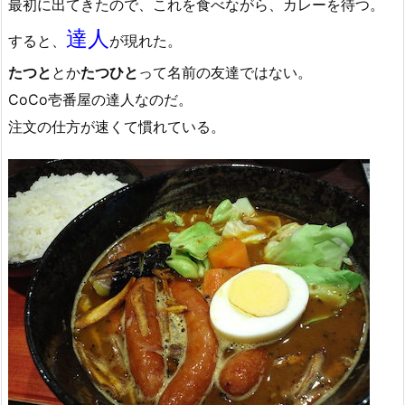
最初に出てきたので、これを食べながら、カレーを待つ。
達人
すると、
が現れた。
たつと
とか
たつひと
って名前の友達ではない。
CoCo壱番屋の達人なのだ。
注文の仕方が速くて慣れている。