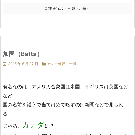
記事を読む
引越（わ膳）
加国（Batta）

2015 年 6 月 27 日

カレー修行（十勝）
有名なのは、アメリカ合衆国は米国、イギリスは英国など
など。
国の名前を漢字で当てはめて略すのは新聞などで見られ
る。
カナダ
じゃあ、
は？