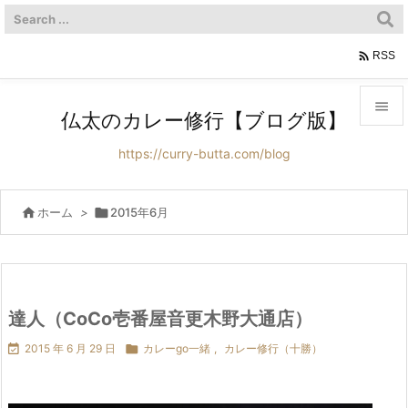

RSS

仏太のカレー修行【ブログ版】

https://curry-butta.com/blog
メニュ

サイド

ホーム
>

2015年6月

前へ

次へ
達人（CoCo壱番屋音更木野大通店）


2015 年 6 月 29 日

カレーgo一緒
,
カレー修行（十勝）
検索