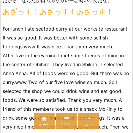
だから、なんだか口の周りカレーな匂いなんだな。
あざっす！あざっす！あざっす！
For lunch I ate seafood curry at our worksite restaurant.
It was so good. It was better with some selfish
toppings.www It was nice. Thank you very much.
After five in the evening I met some friends of mine in
the center of Obihiro. They lived in Shikaoi. I selected
Anna Anna. All of foods were so good. But there was no
curry.www Two of our five love wine so much. So I
selected the shop we could drink wine and eat good
foods. We were so satisfied. Thank you very much. A
friend of this members took us to a snack McKinly to
drink some good drinks and talk some things. It was a



メニュー
上へ
ホーム
very nice time to spend. Thank you very much. Then we