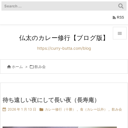

RSS

仏太のカレー修行【ブログ版】

https://curry-butta.com/blog
メニュ

サイド

ホーム
>

飲み会

前へ

次へ
待ち遠しい夜にして長い夜（長寿庵）


2026 年 1 月 13 日

カレー修行（十勝）
,
食（カレー以外）
,
飲み会
検索