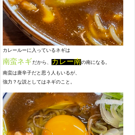
カレールーに入っているネギは
南蛮ネギ
カレー南
だから、
の南になる。
南蛮は唐辛子だと思う人もいるが、
強力？な説としてはネギのこと。