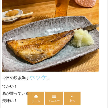
ホッケ
今日の焼き魚は
。
でかい！
脂が乗っている！



美味い！
メニュー
上へ
ホーム