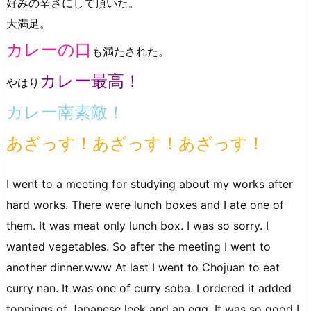
好みの辛さにして頂いた。
大満足。
カレーの口
も満たされた。
カレー最高！
やはり
カレー南素敵！
あざっす！あざっす！あざっす！
I went to a meeting for studying about my works after
hard works. There were lunch boxes and I ate one of
them. It was meat only lunch box. I was so sorry. I
wanted vegetables. So after the meeting I went to
another dinner.www At last I went to Chojuan to eat
curry nan. It was one of curry soba. I ordered it added
toppings of Japanese leek and an egg. It was so good I