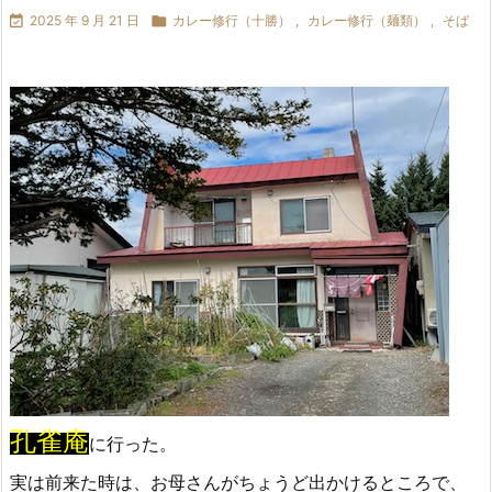

2025 年 9 月 21 日

カレー修行（十勝）
,
カレー修行（麺類）
,
そば
孔雀庵
に行った。
実は前来た時は、お母さんがちょうど出かけるところで、