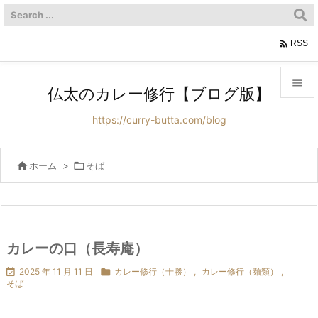

RSS

仏太のカレー修行【ブログ版】

https://curry-butta.com/blog
メニュ

サイド

ホーム
>

そば

前へ

次へ
カレーの口（長寿庵）


2025 年 11 月 11 日

カレー修行（十勝）
,
カレー修行（麺類）
,
検索
そば