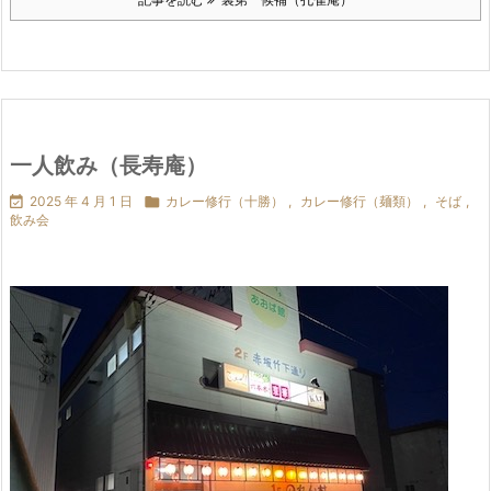
一人飲み（長寿庵）

2025 年 4 月 1 日

カレー修行（十勝）
,
カレー修行（麺類）
,
そば
,
飲み会