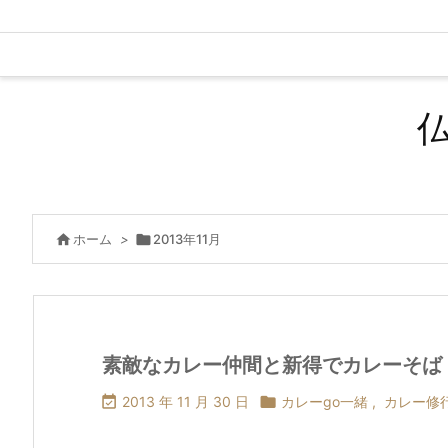

ホーム
>

2013年11月
素敵なカレー仲間と新得でカレーそば

2013 年 11 月 30 日

カレーgo一緒
,
カレー修