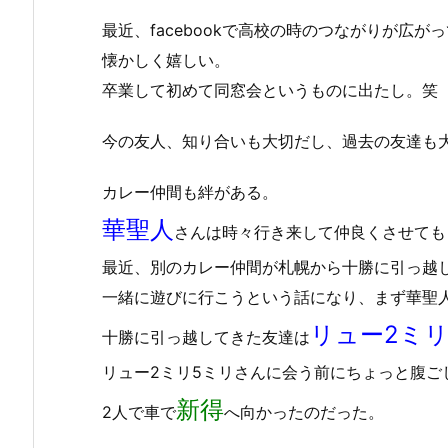
最近、facebookで高校の時のつながりが広が
懐かしく嬉しい。
卒業して初めて同窓会というものに出たし。笑
今の友人、知り合いも大切だし、過去の友達も
カレー仲間も絆がある。
華聖人
さんは時々行き来して仲良くさせても
最近、別のカレー仲間が札幌から十勝に引っ越
一緒に遊びに行こうという話になり、まず華聖
リュー2ミリ
十勝に引っ越してきた友達は
リュー2ミリ5ミリさんに会う前にちょっと腹ご
新得
2人で車で
へ向かったのだった。