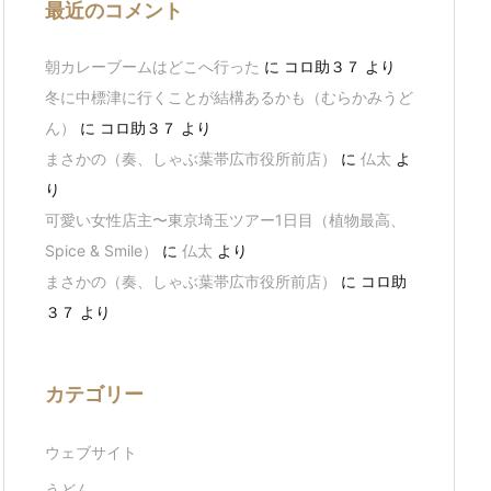
最近のコメント
朝カレーブームはどこへ行った
に
コロ助３７
より
冬に中標津に行くことが結構あるかも（むらかみうど
ん）
に
コロ助３７
より
まさかの（奏、しゃぶ葉帯広市役所前店）
に
仏太
よ
り
可愛い女性店主〜東京埼玉ツアー1日目（植物最高、
Spice & Smile）
に
仏太
より
まさかの（奏、しゃぶ葉帯広市役所前店）
に
コロ助
３７
より
カテゴリー
ウェブサイト
うどん