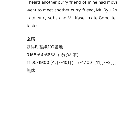
I heard another curry friend of mine had moved
went to meet another curry friend, Mr. Ryu 
I ate curry soba and Mr. Kaseijin ate Gobo-te
taste.
玄穣
新得町基線102番地
0156-64-5858（そばの館）
11:00-19:00 (4月〜10月）（-17:00（11月〜3
無休