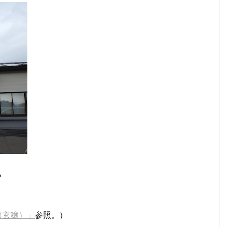
？
（玄穣）」
参照。）