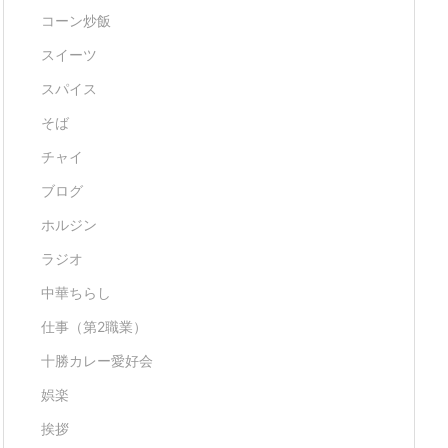
コーン炒飯
スイーツ
スパイス
そば
チャイ
ブログ
ホルジン
ラジオ
中華ちらし
仕事（第2職業）
十勝カレー愛好会
娯楽
挨拶