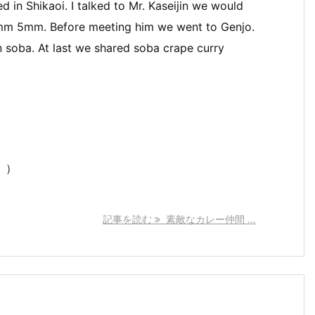
 in Shikaoi. I talked to Mr. Kaseijin we would
2mm 5mm. Before meeting him we went to Genjo.
n soba. At last we shared soba crape curry
月））
記事を読む
素敵なカレー仲間 ...