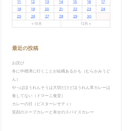
11
12
13
14
15
16
17
18
19
20
21
22
23
24
25
26
27
28
29
30
« 10月
12月 »
最近の投稿
お詫び
冬に中標津に行くことが結構あるかも（むらかみうど
ん）
やっぱほうれんそうは大切だけどほうれん草カレーは
食してない（ドマーニ食堂）
カレーの日（ビスターレサティ）
笑顔のスープカレーと幸せのスパイスカレー