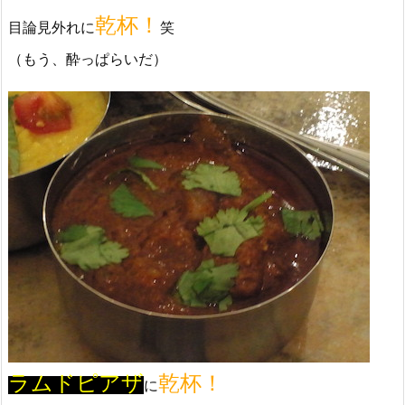
乾杯！
目論見外れに
笑
（もう、酔っぱらいだ）
ラムドピアザ
乾杯！
に