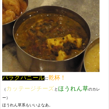
パラクパニール
乾杯！
に
カッテージチーズ
ほうれん草
（
と
のカレ
ー）
ほうれん草系もいいよなあ。