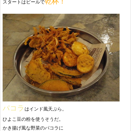
乾杯！
スタートはビールで
パコラ
はインド風天ぷら。
ひよこ豆の粉を使うそうだ。
かき揚げ風な野菜のパコラに