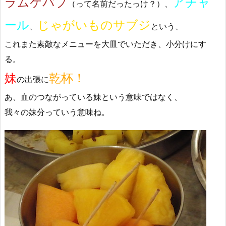
ラムケバブ
アチャ
（って名前だったっけ？）、
ール
じゃがいものサブジ
、
という、
これまた素敵なメニューを大皿でいただき、小分けにす
る。
妹
乾杯！
の出張に
あ、血のつながっている妹という意味ではなく、
我々の妹分っていう意味ね。