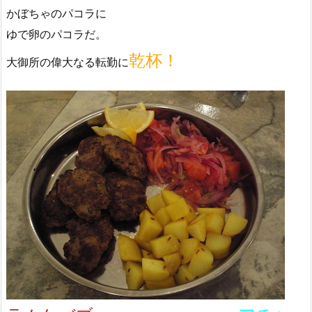
かぼちゃのパコラに
ゆで卵のパコラだ。
乾杯！
大御所の偉大なる転勤に