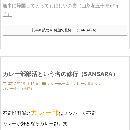
無事に帰国してとっても嬉しいの巻（山茶花五十郎が行
く）
記事を読む
笑顔で乾杯！（SANSARA）
カレー部部活という名の修行（SANSARA）

2017 年 10 月 14 日

カレーgo一緒
,
カレーな集まり
,
カレー修行（十勝）
カレー部
不定期開催の
はメンバーが不定。
カレーが好きならカレー部。笑