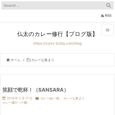

RSS

仏太のカレー修行【ブログ版】

https://curry-butta.com/blog
メニュ

サイド

ホーム
>

カレーな集まり

前へ

次へ
笑顔で乾杯！（SANSARA）


2018 年 3 月 17 日

カレーgo一緒
,
カレーな集まり
,
検索
カレー修行（十勝）