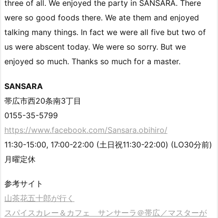
three of all. We enjoyed the party in SANSARA. There
were so good foods there. We ate them and enjoyed
talking many things. In fact we were all five but two of
us were abscent today. We were so sorry. But we
enjoyed so much. Thanks so much for a master.
SANSARA
帯広市西20条南3丁目
0155-35-5799
https://www.facebook.com/Sansara.obihiro/
11:30-15:00, 17:00-22:00 (土日祝11:30-22:00) (LO30分前)
月曜定休
参考サイト
山茶花五十郎が行く
スパイスカレー＆カフェ サンサーラ＠帯広／マスターが