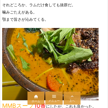
それどころか、ラムだけ食しても抜群だ。
噛みごたえがある。
顎まで旨さが沁みてくる。



メニュー
上へ
ホーム
MMBスープ
10番
にしたが、これも良かった。