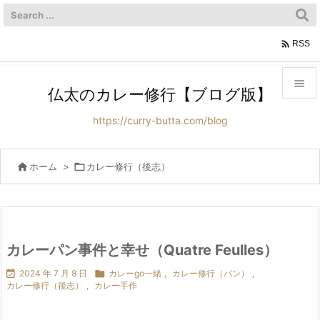

RSS

仏太のカレー修行【ブログ版】

https://curry-butta.com/blog
メニュ

サイド

ホーム
>

カレー修行（後志）

前へ

次へ
カレーパン事件と幸せ（Quatre Feulles）


2024 年 7 月 8 日

カレーgo一緒
,
カレー修行（パン）
,
検索
カレー修行（後志）
,
カレー手作