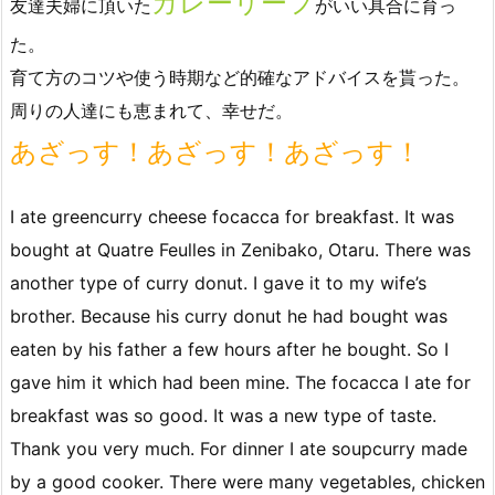
カレーリーフ
友達夫婦に頂いた
がいい具合に育っ
た。
育て方のコツや使う時期など的確なアドバイスを貰った。
周りの人達にも恵まれて、幸せだ。
あざっす！あざっす！あざっす！
I ate greencurry cheese focacca for breakfast. It was
bought at Quatre Feulles in Zenibako, Otaru. There was
another type of curry donut. I gave it to my wife’s
brother. Because his curry donut he had bought was
eaten by his father a few hours after he bought. So I
gave him it which had been mine. The focacca I ate for
breakfast was so good. It was a new type of taste.
Thank you very much. For dinner I ate soupcurry made
by a good cooker. There were many vegetables, chicken