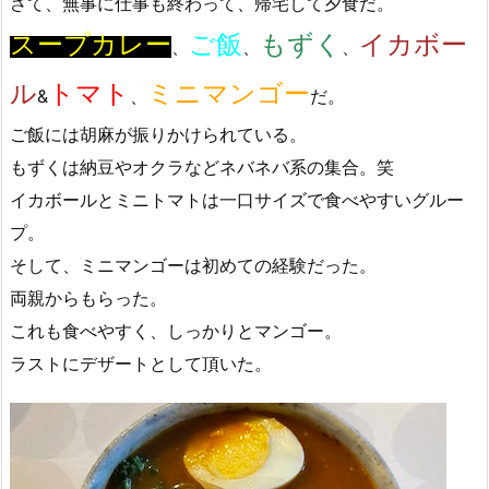
さて、無事に仕事も終わって、帰宅して夕食だ。
スープカレー
ご飯
もずく
イカボー
、
、
、
ル
トマト
ミニマンゴー
&
、
だ。
ご飯には胡麻が振りかけられている。
もずくは納豆やオクラなどネバネバ系の集合。笑
イカボールとミニトマトは一口サイズで食べやすいグルー
プ。
そして、ミニマンゴーは初めての経験だった。
両親からもらった。
これも食べやすく、しっかりとマンゴー。
ラストにデザートとして頂いた。