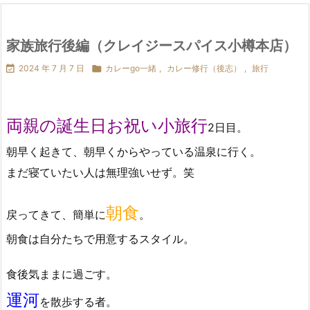
家族旅行後編（クレイジースパイス小樽本店）

2024 年 7 月 7 日

カレーgo一緒
,
カレー修行（後志）
,
旅行
両親の誕生日お祝い小旅行
2日目。
朝早く起きて、朝早くからやっている温泉に行く。
まだ寝ていたい人は無理強いせず。笑
朝食
戻ってきて、簡単に
。
朝食は自分たちで用意するスタイル。
食後気ままに過ごす。
運河
を散歩する者。