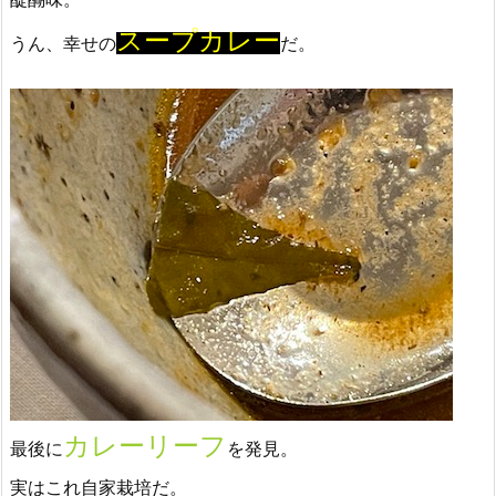
スープカレー
うん、幸せの
だ。
カレーリーフ
最後に
を発見。
実はこれ自家栽培だ。