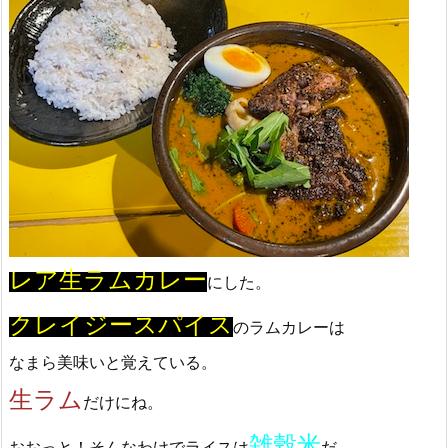
レア生ラムカレー
にした。
クレイジースパイス
のラムカレーは
なまら美味いと覚えている。
生ラム
だけにね。
雑穀米
おおっと！そんなわけでライスは
だ。