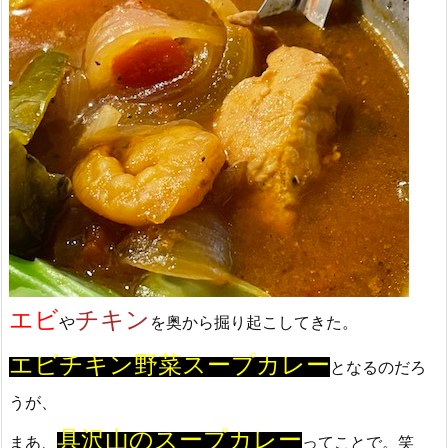
エビ
チキン
や
を奥から掘り起こしてきた。
エビチキン野菜スープカレー
となるのだろ
うが、
具沢山のスープカレー
まあ、
ってことで。笑