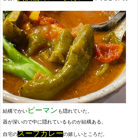
ピーマン
結構でかい
も隠れていた。
器が深いので中に隠れているものが結構ある。
スープカレー
自宅の
の嬉しいところだ。