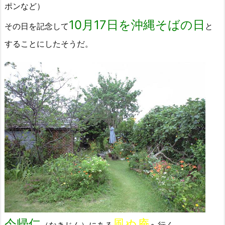
ポンなど）
10月17日を沖縄そばの日
その日を記念して
と
することにしたそうだ。
今帰仁
風ぬ庵
（なきじん）にある
へ行く。