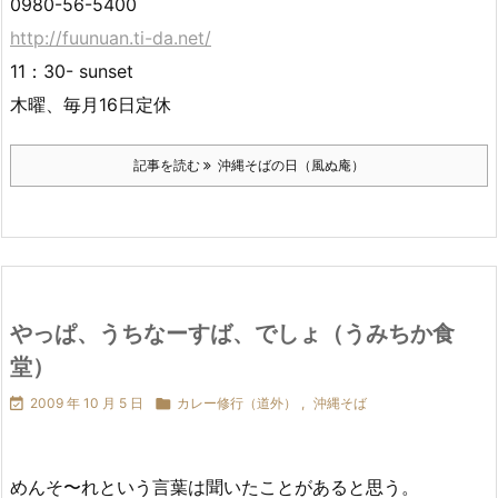
0980-56-5400
http://fuunuan.ti-da.net/
11：30- sunset
木曜、毎月16日定休
記事を読む
沖縄そばの日（風ぬ庵）
やっぱ、うちなーすば、でしょ（うみちか食
堂）

2009 年 10 月 5 日

カレー修行（道外）
,
沖縄そば
めんそ〜れという言葉は聞いたことがあると思う。