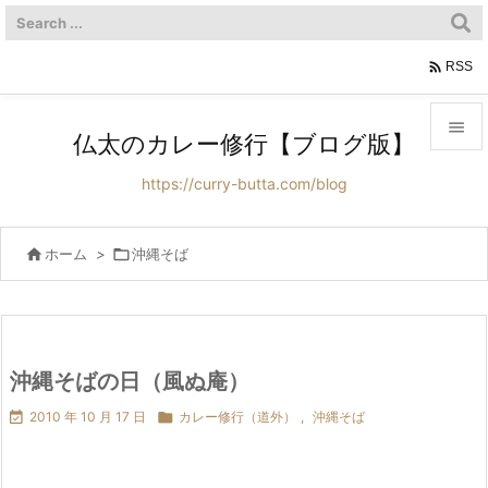

RSS

仏太のカレー修行【ブログ版】

https://curry-butta.com/blog
メニュ

サイド

ホーム
>

沖縄そば

前へ

次へ
沖縄そばの日（風ぬ庵）


2010 年 10 月 17 日

カレー修行（道外）
,
沖縄そば
検索