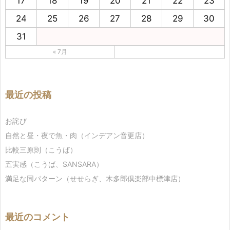
17
18
19
20
21
22
23
24
25
26
27
28
29
30
31
« 7月
最近の投稿
お詫び
自然と昼・夜で魚・肉（インデアン音更店）
比較三原則（こうば）
五実感（こうば、SANSARA）
満足な同パターン（せせらぎ、木多郎倶楽部中標津店）
最近のコメント