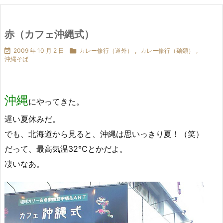
赤（カフェ沖縄式）

2009 年 10 月 2 日

カレー修行（道外）
,
カレー修行（麺類）
,
沖縄そば
沖縄
にやってきた。
遅い夏休みだ。
でも、北海道から見ると、沖縄は思いっきり夏！（笑）
だって、最高気温32℃とかだよ。
凄いなあ。