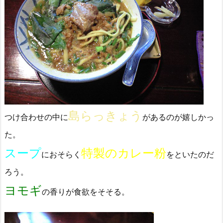
島らっきょう
つけ合わせの中に
があるのが嬉しかっ
た。
スープ
特製のカレー粉
におそらく
をといたのだ
ろう。
ヨモギ
の香りが食欲をそそる。