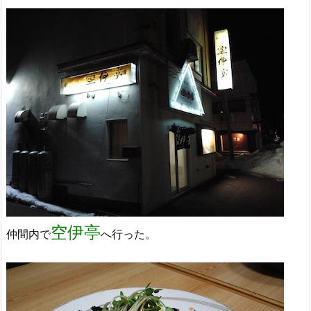
空伊亭
仲間内で
へ行った。