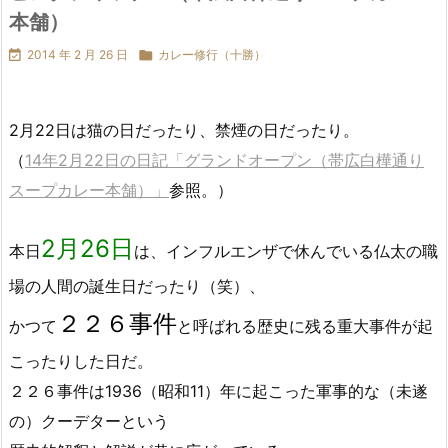
本舗）

2014 年 2 月 26 日

カレー修行（十勝）
2月22日は猫の日だったり、禁煙の日だったり。
（
14年2月22日の日記「グランドオープン（帯広白樺通り
スープカレー本舗）」
参照。）
2月26日
本日
は、インフルエンザで休んでいる仏太の職
場の人間の誕生日だったり（笑）、
２２６事件
かつて
と呼ばれる歴史に残る重大事件が起
こったりした日だ。
２２６事件は1936（昭和11）年に起こった軍事的な（未遂
の）クーデターという