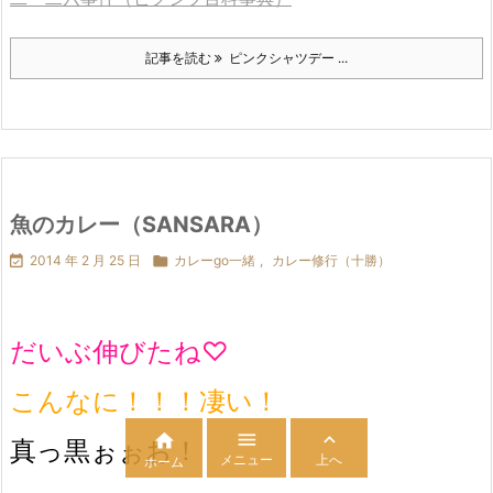
記事を読む
ピンクシャツデー ...
魚のカレー（SANSARA）

2014 年 2 月 25 日

カレーgo一緒
,
カレー修行（十勝）
だいぶ伸びたね♡
こんなに！！！凄い！



真っ黒ぉぉお！
メニュー
上へ
ホーム