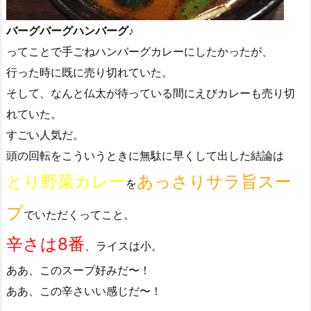
バーグバーグハンバーグ♪
ってことで手ごねハンバーグカレーにしたかったが、
行った時に既に売り切れていた。
そして、なんと仏太が待っている間にえびカレーも売り切
れていた。
すごい人気だ。
頭の回転をこういうときに無駄に早くして出した結論は
とり野菜カレー
あっさりサラ旨スー
を
プ
でいただくってこと。
辛さは8番
、ライスは小。
ああ、このスープ好みだ〜！
ああ、この辛さいい感じだ〜！