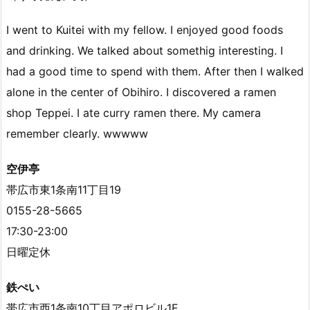
I went to Kuitei with my fellow. I enjoyed good foods
and drinking. We talked about somethig interesting. I
had a good time to spend with them. After then I walked
alone in the center of Obihiro. I discovered a ramen
shop Teppei. I ate curry ramen there. My camera
remember clearly. wwwww
空伊亭
帯広市東1条南11丁目19
0155-28-5665
17:30-23:00
日曜定休
鉄ぺい
帯広市西1条南10丁目アポロビル1F