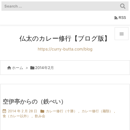

RSS

仏太のカレー修行【ブログ版】

https://curry-butta.com/blog
メニュ

サイド

ホーム
>

2014年2月

前へ

次へ
空伊亭からの（鉄ぺい）


2014 年 2 月 28 日

カレー修行（十勝）
,
カレー修行（麺類）
,
検索
食（カレー以外）
,
飲み会