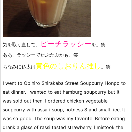
ピーチラッシー
気を取り直して、
を。笑
ああ、ラッシーでたぷたぷかも。笑
黄色のしおりん推し
ちなみに仏太は
。笑
I went to Obihiro Shirakaba Street Soupcurry Honpo to
eat dinner. I wanted to eat hamburg soupcurry but it
was sold out then. I ordered chicken vegetable
soupcurry with assari soup, hotness 8 and small rice. It
was so good. The soup was my favorite. Before eating I
drank a glass of rassi tasted strawberry. I mistook the