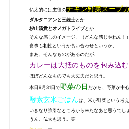
チキン野菜スープ
仏太的には主役の
ダルタニアンと三銃士
とか
杉山清貴とオメガトライブ
とか
そんな感じのイメージ。（どんな感じやねん！
食事も相性というか食い合わせというか、
まあ、そんなものがあるのだが、
カレーは大抵のものを包み込む
ほぼどんなものでも大丈夫だと思う。
野菜の日
本日8月31日で
だから、野菜が中
酵素玄米ごはん
は、米が野菜という考
いきなり強引なところから来たなあと思うでし
うん、仏太も思う。笑