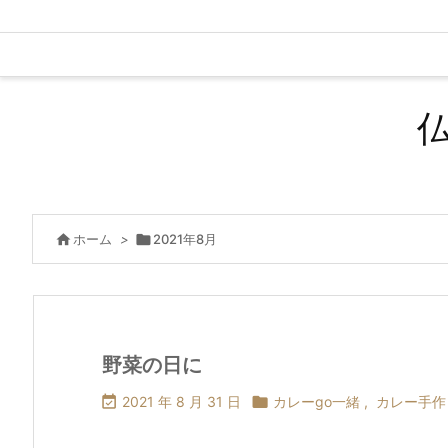

ホーム
>

2021年8月
野菜の日に

2021 年 8 月 31 日

カレーgo一緒
,
カレー手作