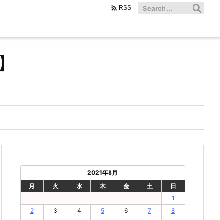

RSS
】
2021年8月
月
火
水
木
金
土
日
1
2
3
4
5
6
7
8