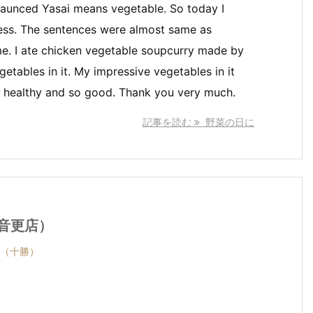
naunced Yasai means vegetable. So today I
ess. The sentences were almost same as
e. I ate chicken vegetable soupcurry made by
tables in it. My impressive vegetables in it
as healthy and so good. Thank you very much.
記事を読む
野菜の日に
ン音更店）
（十勝）