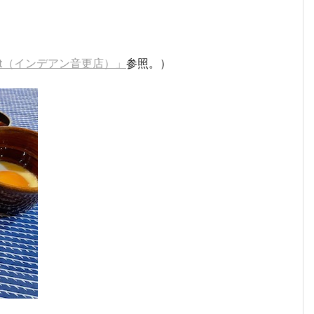
out（インデアン音更店）」
参照。）