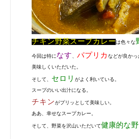
チキン野菜スープカレー
は色々な
なす
パプリカ
今回は特に
、
などが良かっ
美味しくいただいた。
セロリ
そして、
がよく利いている。
スープのいい出汁になる。
チキン
がプリッとして美味しい。
ああ、幸せなスープカレー。
健康的な野
そして、野菜を沢山いただいて