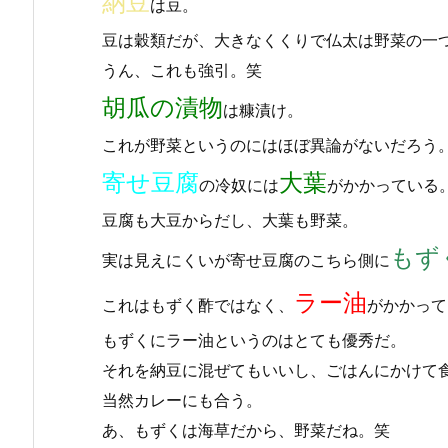
納豆
は豆。
豆は穀類だが、大きなくくりで仏太は野菜の一
うん、これも強引。笑
胡瓜の漬物
は糠漬け。
これが野菜というのにはほぼ異論がないだろう
寄せ豆腐
大葉
の冷奴には
がかかっている
豆腐も大豆からだし、大葉も野菜。
もず
実は見えにくいが寄せ豆腐のこちら側に
ラー油
これはもずく酢ではなく、
がかかって
もずくにラー油というのはとても優秀だ。
それを納豆に混ぜてもいいし、ごはんにかけて
当然カレーにも合う。
あ、もずくは海草だから、野菜だね。笑