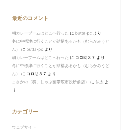
最近のコメント
朝カレーブームはどこへ行った
に
butta-pc
より
冬に中標津に行くことが結構あるかも（むらかみうど
ん）
に
butta-pc
より
朝カレーブームはどこへ行った
に
コロ助３７
より
冬に中標津に行くことが結構あるかも（むらかみうど
ん）
に
コロ助３７
より
まさかの（奏、しゃぶ葉帯広市役所前店）
に
仏太
よ
り
カテゴリー
ウェブサイト