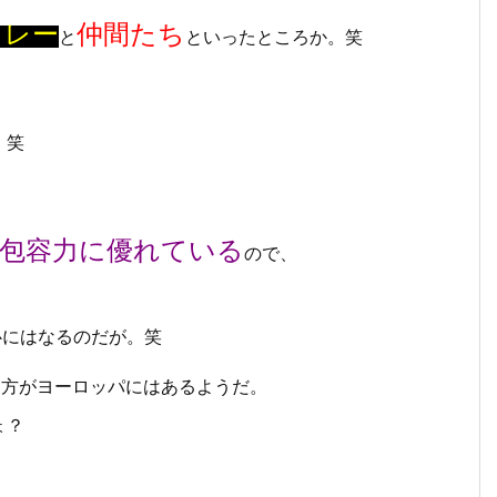
カレー
仲間たち
と
といったところか。笑
）笑
包容力に優れている
ので、
心にはなるのだが。笑
え方がヨーロッパにはあるようだ。
ょ？