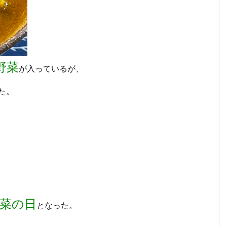
野菜
が入っているが、
た。
菜の日
となった。