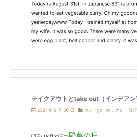
Today is August 31st. In Japanese 831 is pro
wanted to eat vegetable curry. Oh my goodn
yesterday.www Today I trained myself at hom
my wife. It was so good. There were many vege
were egg plant, bell pepper and celery. It w
テイクアウトとtake out（インデア

2021 年 8 月 30 日

カレーgo一緒
,
カレー修行
野菜の日
明日は8月31日で
。