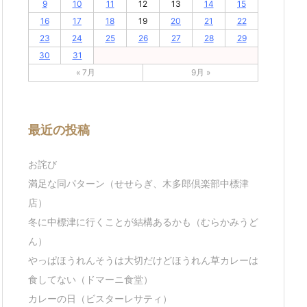
9
10
11
12
13
14
15
16
17
18
19
20
21
22
23
24
25
26
27
28
29
30
31
« 7月
9月 »
最近の投稿
お詫び
満足な同パターン（せせらぎ、木多郎倶楽部中標津
店）
冬に中標津に行くことが結構あるかも（むらかみうど
ん）
やっぱほうれんそうは大切だけどほうれん草カレーは
食してない（ドマーニ食堂）
カレーの日（ビスターレサティ）