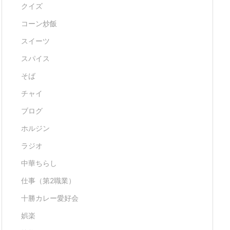
クイズ
コーン炒飯
スイーツ
スパイス
そば
チャイ
ブログ
ホルジン
ラジオ
中華ちらし
仕事（第2職業）
十勝カレー愛好会
娯楽