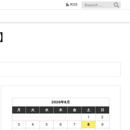

RSS
】
2026年8月
月
火
水
木
金
土
日
1
2
3
4
5
6
7
8
9