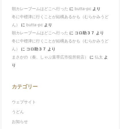
朝カレーブームはどこへ行った
に
butta-pc
より
冬に中標津に行くことが結構あるかも（むらかみうど
ん）
に
butta-pc
より
朝カレーブームはどこへ行った
に
コロ助３７
より
冬に中標津に行くことが結構あるかも（むらかみうど
ん）
に
コロ助３７
より
まさかの（奏、しゃぶ葉帯広市役所前店）
に
仏太
よ
り
カテゴリー
ウェブサイト
うどん
お知らせ