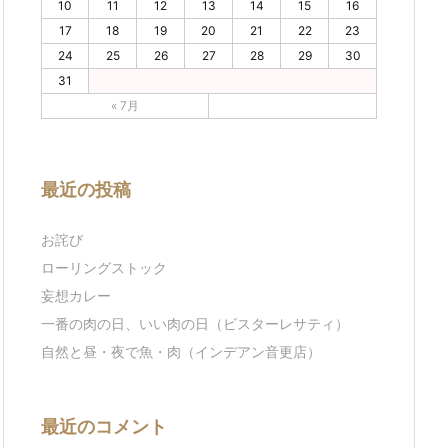
10
11
12
13
14
15
16
17
18
19
20
21
22
23
24
25
26
27
28
29
30
31
« 7月
最近の投稿
お詫び
ローリングストック
妄想カレー
一番の肉の日、いい肉の日（ビスターレサティ）
自然と昼・夜で魚・肉（インデアン音更店）
最近のコメント