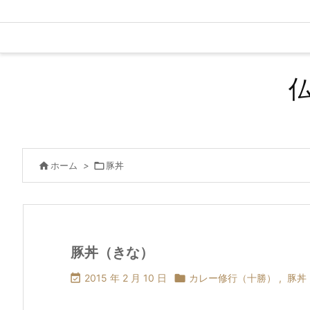

ホーム
>

豚丼
豚丼（きな）

2015 年 2 月 10 日

カレー修行（十勝）
,
豚丼