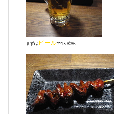
ビール
まずは
で1人乾杯。