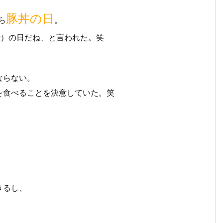
豚丼の日
ら
。
殿）の日だね、と言われた。笑
ならない。
を食べることを決意していた。笑
きるし、
。
。