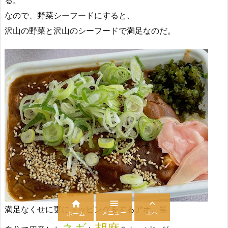
る。
なので、野菜シーフードにすると、
沢山の野菜と沢山のシーフードで満足なのだ。



満足なくせに更にトッピングをするアホ。笑
メニュー
上へ
ホーム