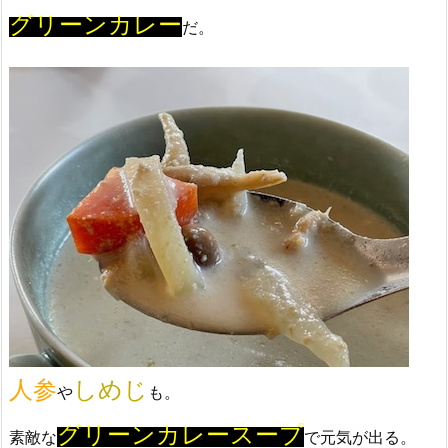
グリーンカレー
だ。
人参
しめじ
や
も。
グリーンカレースープ
素敵な
で元気が出る。