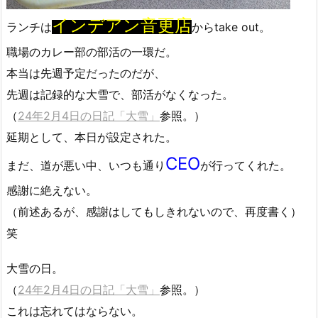
インデアン音更店
ランチは
からtake out。
職場のカレー部の部活の一環だ。
本当は先週予定だったのだが、
先週は記録的な大雪で、部活がなくなった。
（
24年2月4日の日記「大雪」
参照。）
延期として、本日が設定された。
CEO
まだ、道が悪い中、いつも通り
が行ってくれた。
感謝に絶えない。
（前述あるが、感謝はしてもしきれないので、再度書く）
笑
大雪の日。
（
24年2月4日の日記「大雪」
参照。）
これは忘れてはならない。