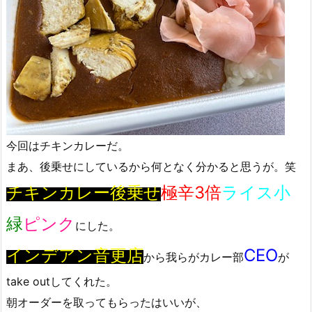
今回はチキンカレーだ。
まあ、後乗せにしているから何となく分かると思うが。笑
チキンカレー後乗せ
極辛3倍
ライス小
緑
ピンク
にした。
インデアン音更店
CEO
から我らがカレー部
が
take outしてくれた。
朝オーダーを取ってもらったはいいが、