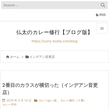

RSS

仏太のカレー修行【ブログ版】

https://curry-butta.com/blog
メニュ

サイド

ホーム
>

インデアン音更店

前へ

次へ
2番目のカラスが横切った（インデアン音更

店）
検索

2025 年 3 月 14 日

カレーgo一緒
,
カレー修行（十勝）
,
カレー手作