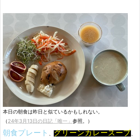
本日の朝食は昨日と似ているかもしれない。
（
24年3月13日の日記「唯一」
参照。）
朝食プレート
グリーンカレースープ
、
、