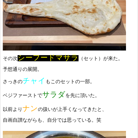
シーフードマサラ
その次
（セット）が来た。
予想通りの展開。
チャイ
さっきの
もこのセットの一部。
サラダ
ベジファーストで
を先に頂いた。
ナン
以前より
の扱いが上手くなってきたと、
自画自讃ながらも、自分では思っている。笑