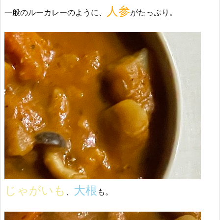
人参
一般のルーカレーのように、
がたっぷり。
じゃがいも
大根
、
も。