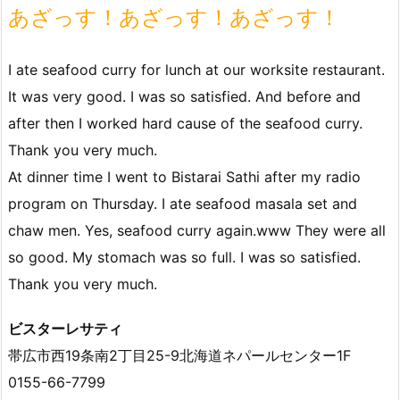
あざっす！あざっす！あざっす！
I ate seafood curry for lunch at our worksite restaurant.
It was very good. I was so satisfied. And before and
after then I worked hard cause of the seafood curry.
Thank you very much.
At dinner time I went to Bistarai Sathi after my radio
program on Thursday. I ate seafood masala set and
chaw men. Yes, seafood curry again.www They were all
so good. My stomach was so full. I was so satisfied.
Thank you very much.
ビスターレサティ
帯広市西19条南2丁目25-9北海道ネパールセンター1F
0155-66-7799