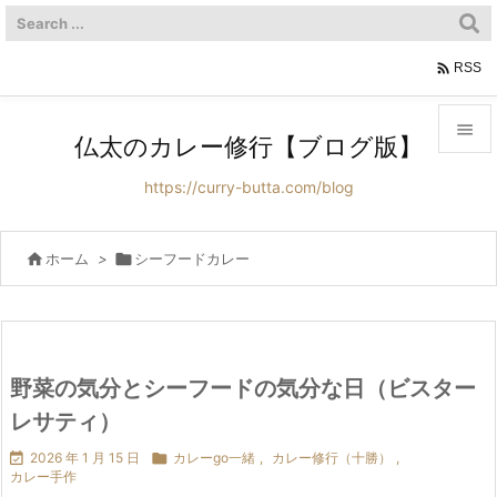

RSS

仏太のカレー修行【ブログ版】

https://curry-butta.com/blog
メニュ

サイド

ホーム
>

シーフードカレー

前へ

次へ
野菜の気分とシーフードの気分な日（ビスター

レサティ）
検索

2026 年 1 月 15 日

カレーgo一緒
,
カレー修行（十勝）
,
カレー手作