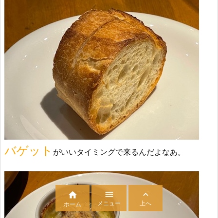
バゲット
がいいタイミングで来るんだよなあ。



メニュー
上へ
ホーム