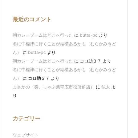
最近のコメント
朝カレーブームはどこへ行った
に
butta-pc
より
冬に中標津に行くことが結構あるかも（むらかみうど
ん）
に
butta-pc
より
朝カレーブームはどこへ行った
に
コロ助３７
より
冬に中標津に行くことが結構あるかも（むらかみうど
ん）
に
コロ助３７
より
まさかの（奏、しゃぶ葉帯広市役所前店）
に
仏太
よ
り
カテゴリー
ウェブサイト