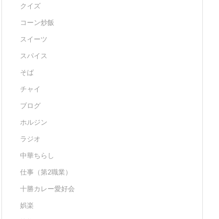
クイズ
コーン炒飯
スイーツ
スパイス
そば
チャイ
ブログ
ホルジン
ラジオ
中華ちらし
仕事（第2職業）
十勝カレー愛好会
娯楽