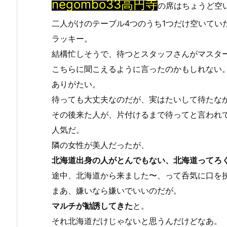
negombo33高円寺
の席はちょうど空
二人がけのテーブル4つのうち1つだけ空いてい
ラッキー。
結構忙しそうで、待つとスタッフさんがマスタ
こちらに聞こえるように言ったのかもしれない
ありがたい。
待っても大丈夫なのだが、実はたいして待たな
その後来た人が、片付けるまで待ってと言われ
人気だ。
隣の女性が美人だったが、
北海道出身の人がとんでもない、北海道ってろ
途中、北海道から来ました〜、って呑気に口を
まあ、嫌いなら嫌いでいいのだが。
マルチが勧誘してきた
と。
それ北海道だけじゃないと思うんだけどなあ。