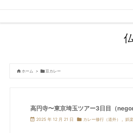

ホーム
>

豆カレー
高円寺〜東京埼玉ツアー3日目（nego

2025 年 12 月 21 日

カレー修行（道外）
,
娯