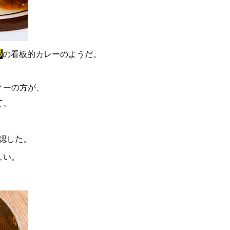
3
の看板的カレーのようだ。
ィーの方が、
て、
。
認した。
しい。