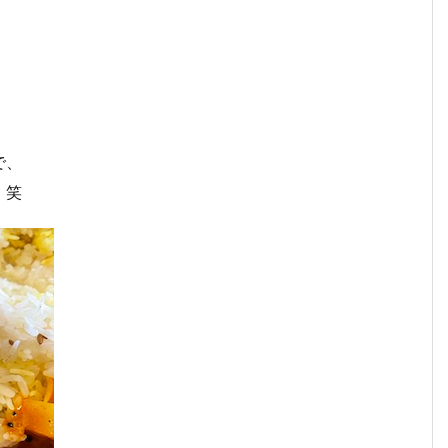
で、
。笑