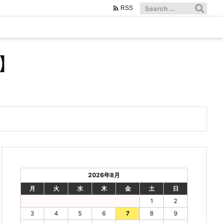

RSS
】
2026年8月
月
火
水
木
金
土
日
1
2
3
4
5
6
7
8
9