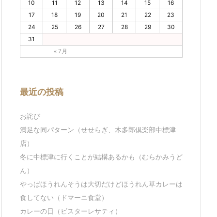
10
11
12
13
14
15
16
17
18
19
20
21
22
23
24
25
26
27
28
29
30
31
« 7月
最近の投稿
お詫び
満足な同パターン（せせらぎ、木多郎倶楽部中標津
店）
冬に中標津に行くことが結構あるかも（むらかみうど
ん）
やっぱほうれんそうは大切だけどほうれん草カレーは
食してない（ドマーニ食堂）
カレーの日（ビスターレサティ）