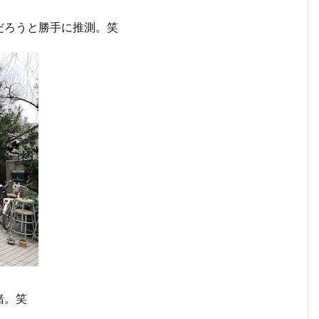
。
だろうと勝手に推測。笑
緒。笑