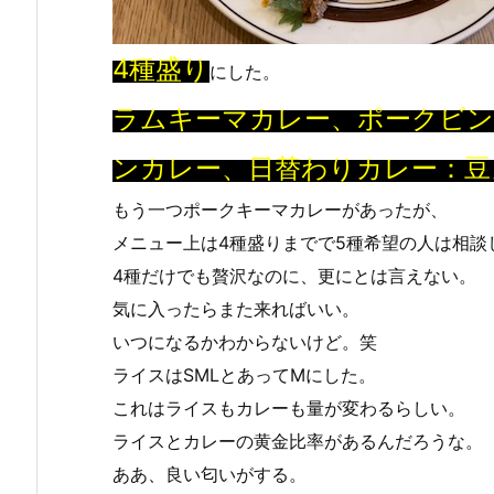
4種盛り
にした。
ラムキーマカレー、ポークビ
ンカレー、日替わりカレー：豆
もう一つポークキーマカレーがあったが、
メニュー上は4種盛りまでで5種希望の人は相談
4種だけでも贅沢なのに、更にとは言えない。
気に入ったらまた来ればいい。
いつになるかわからないけど。笑
ライスはSMLとあってMにした。
これはライスもカレーも量が変わるらしい。
ライスとカレーの黄金比率があるんだろうな。
ああ、良い匂いがする。