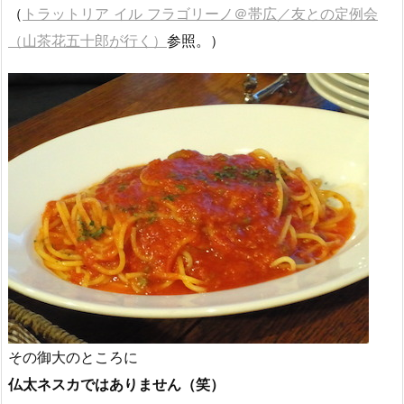
（
トラットリア イル フラゴリーノ＠帯広／友との定例会
（山茶花五十郎が行く）
参照。）
その御大のところに
仏太ネスカではありません（笑）