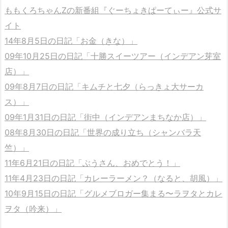
ももくろちゃんZの新番組『ぐーちょきぱーてぃー』公式サ
イト
14年8月5日の日記「お金（きな）」
09年10月25日の日記「十勝スイーツアー（インデアン芽室
店）」
09年8月7日の日記「キムチと七夕（らっきょ大サーカ
ス）」
09年1月31日の日記「街中（インデアンまちなか店）」
08年8月30日の日記「世界の成り立ち（シャンバラ天
竺）」
11年6月21日の日記「ぶうさん、おめでとう！」
11年4月23日の日記「カレーラーメン？（なると、胡風）」
10年9月15日の日記「グルメブロガー集まる〜ラヲタとカレ
ヲタ（吟来）」