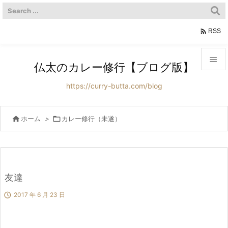

RSS

仏太のカレー修行【ブログ版】

https://curry-butta.com/blog
メニュ

サイド

ホーム
>

カレー修行（未遂）

前へ

次へ
友達


2017 年 6 月 23 日
検索