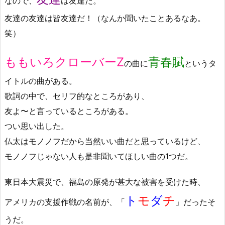
なので、
は友達だ。
友達の友達は皆友達だ！（なんか聞いたことあるなあ。
笑）
ももいろクローバーZ
青春賦
の曲に
というタ
イトルの曲がある。
歌詞の中で、セリフ的なところがあり、
友よ〜と言っているところがある。
つい思い出した。
仏太はモノノフだから当然いい曲だと思っているけど、
モノノフじゃない人も是非聞いてほしい曲の1つだ。
東日本大震災で、福島の原発が甚大な被害を受けた時、
ト
モ
ダ
チ
アメリカの支援作戦の名前が、「
」だったそ
うだ。