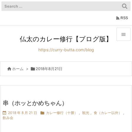

RSS

仏太のカレー修行【ブログ版】

https://curry-butta.com/blog
メニュ

サイド

ホーム
>

2018年8月21日

前へ

次へ
串（ホッとかめちゃん）


2018 年 8 月 21 日

カレー修行（十勝）
,
観光
,
食（カレー以外）
,
検索
飲み会