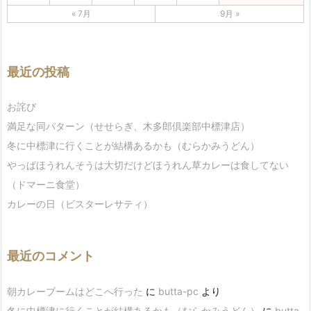
« 7月
9月 »
最近の投稿
お詫び
満足な同パターン（せせらぎ、木多郎倶楽部中標津店）
冬に中標津に行くことが結構あるかも（むらかみうどん）
やっぱほうれんそうは大切だけどほうれん草カレーは食してない
（ドマーニ食堂）
カレーの日（ビスターレサティ）
最近のコメント
朝カレーブームはどこへ行った
に
butta-pc
より
冬に中標津に行くことが結構あるかも（むらかみうどん）
に
butta-