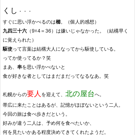
くし
・・・
すぐに思い浮かべるのは
櫛
。（個人的感想）
九四三十六
（9☓4＝36）は嫌いじゃなかった。（結構早く
に覚えられた）
駆使
って言葉は結構大人になってから駆使している。
ってか使ってるか？笑
まあ、
串
を思い浮かべないと
食が好きな者としてはまだまだってなるなあ。笑
要人
北の屋台
札幌からの
を迎えて、
へ。
帯広に来たことはあるが、記憶がほぼないという二人。
今回の旅は食べ歩きだという。
好みが違う二人は、予め何を食べたいか、
何を見たいかある程度決めてきてくれたようだ。