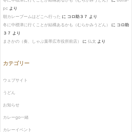
pc
より
朝カレーブームはどこへ行った
に
コロ助３７
より
冬に中標津に行くことが結構あるかも（むらかみうどん）
に
コロ助
３７
より
まさかの（奏、しゃぶ葉帯広市役所前店）
に
仏太
より
カテゴリー
ウェブサイト
うどん
お知らせ
カレーgo一緒
カレーイベント