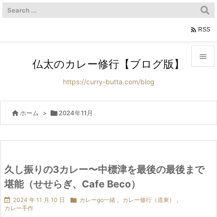

RSS

仏太のカレー修行【ブログ版】

https://curry-butta.com/blog
メニュ

サイド

ホーム
>

2024年11月

前へ

次へ
久し振りの3カレー〜中標津を最後の最後まで

堪能（せせらぎ、Cafe Beco）
検索

2024 年 11 月 10 日

カレーgo一緒
,
カレー修行（道東）
,
カレー手作