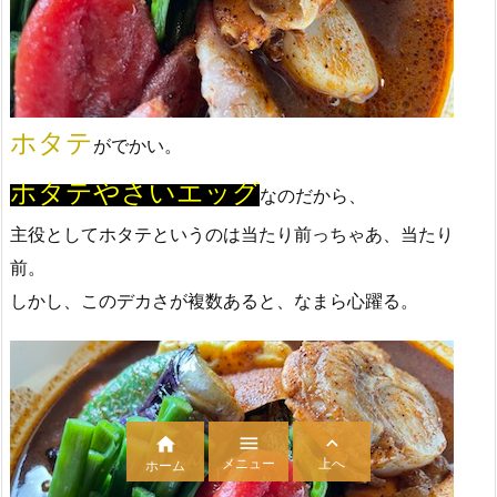
ホタテ
がでかい。
ホタテやさいエッグ
なのだから、
主役としてホタテというのは当たり前っちゃあ、当たり
前。
しかし、このデカさが複数あると、なまら心躍る。



メニュー
上へ
ホーム