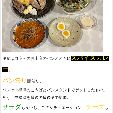
スパイスカレ
夕食は自宅へのお土産のパンとともに
ー
。
パン祭り
開催だ。
パンは中標津のこうばとパンスタンドでゲットしたもの。
そう、中標津を最後の最後まで堪能。
サラダ
チーズ
も良いし、このシチュエーション、
も