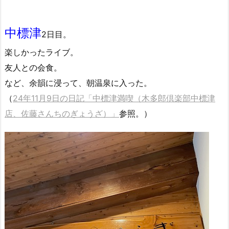
中標津
2日目。
楽しかったライブ。
友人との会食。
など、余韻に浸って、朝温泉に入った。
（
24年11月9日の日記「中標津満喫（木多郎倶楽部中標津
店、佐藤さんちのぎょうざ）」
参照。）