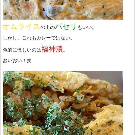
オムライス
パセリ
の上の
もいい。
しかし、これもカレーではない。
福神漬
色的に怪しいのは
。
おいおい！笑