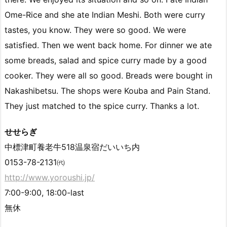
Ome-Rice and she ate Indian Meshi. Both were curry
tastes, you know. They were so good. We were
satisfied. Then we went back home. For dinner we ate
some breads, salad and spice curry made by a good
cooker. They were all so good. Breads were bought in
Nakashibetsu. The shops were Kouba and Pain Stand.
They just matched to the spice curry. Thanks a lot.
せせらぎ
中標津町養老牛518温泉宿だいいち内
0153-78-2131㈹
http://www.yoroushi.jp/
7:00-9:00, 18:00-last
無休