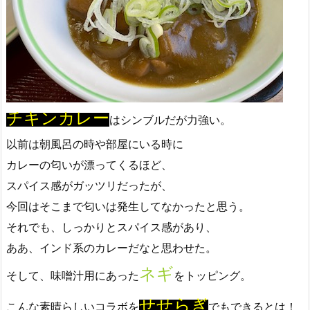
チキンカレー
はシンブルだが力強い。
以前は朝風呂の時や部屋にいる時に
カレーの匂いが漂ってくるほど、
スパイス感がガッツリだったが、
今回はそこまで匂いは発生してなかったと思う。
それでも、しっかりとスパイス感があり、
ああ、インド系のカレーだなと思わせた。
ネギ
そして、味噌汁用にあった
をトッピング。
せせらぎ
こんな素晴らしいコラボを
でもできるとは！