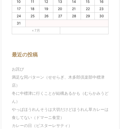
10
11
12
13
14
15
16
17
18
19
20
21
22
23
24
25
26
27
28
29
30
31
« 7月
最近の投稿
お詫び
満足な同パターン（せせらぎ、木多郎倶楽部中標津
店）
冬に中標津に行くことが結構あるかも（むらかみうど
ん）
やっぱほうれんそうは大切だけどほうれん草カレーは
食してない（ドマーニ食堂）
カレーの日（ビスターレサティ）