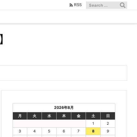

RSS
】
2026年8月
月
火
水
木
金
土
日
1
2
3
4
5
6
7
8
9