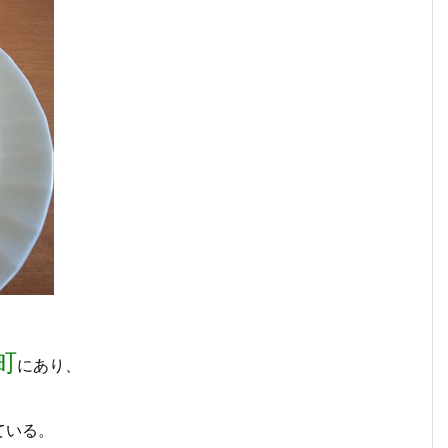
町
にあり、
ている。