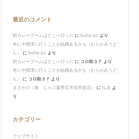
最近のコメント
朝カレーブームはどこへ行った
に
butta-pc
より
冬に中標津に行くことが結構あるかも（むらかみうど
ん）
に
butta-pc
より
朝カレーブームはどこへ行った
に
コロ助３７
より
冬に中標津に行くことが結構あるかも（むらかみうど
ん）
に
コロ助３７
より
まさかの（奏、しゃぶ葉帯広市役所前店）
に
仏太
よ
り
カテゴリー
ウェブサイト