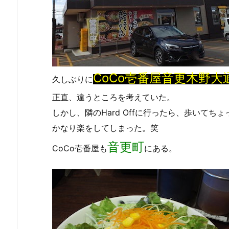
CoCo壱番屋音更木野大
久しぶりに
正直、違うところを考えていた。
しかし、隣のHard Offに行ったら、歩いてち
かなり楽をしてしまった。笑
音更町
CoCo壱番屋も
にある。