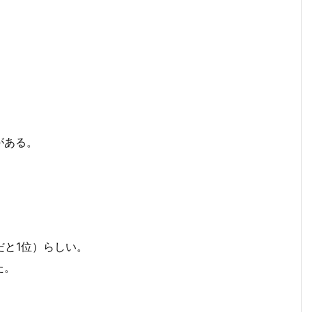
がある。
だと1位）らしい。
た。