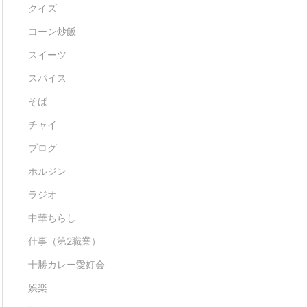
クイズ
コーン炒飯
スイーツ
スパイス
そば
チャイ
ブログ
ホルジン
ラジオ
中華ちらし
仕事（第2職業）
十勝カレー愛好会
娯楽