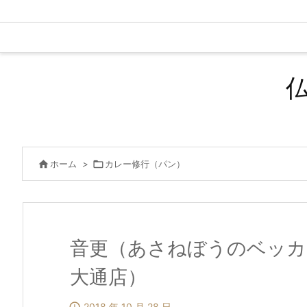

ホーム
>

カレー修行（パン）
音更（あさねぼうのベッカ
大通店）
2018 年 10 月 28 日