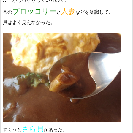
ブロッコリー
人参
具の
と
などを認識して、
貝はよく見えなかった。
さら貝
すくうと
があった。