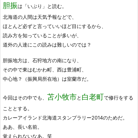
胆振
は「いぶり」と読む。
北海道の人間は天気予報などで、
ほとんど必ずと言っていいほど目にするから、
読み方を知っていることが多いが、
道外の人達にこの読みは難しいのでは？
胆振地方は、石狩地方の南になり、
その中で東はむかわ町、西は豊浦町、
中心地？（振興局所在地）は室蘭市だ。
苫小牧市
白老町
今回はその中でも、
と
で修行をする
こととする。
カレーアイランド北海道スタンプラリー2014のためだ。
ああ、長い名前。
覚えられないなあ。笑