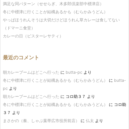
満足な同パターン（せせらぎ、木多郎倶楽部中標津店）
冬に中標津に行くことが結構あるかも（むらかみうどん）
やっぱほうれんそうは大切だけどほうれん草カレーは食してない
（ドマーニ食堂）
カレーの日（ビスターレサティ）
最近のコメント
朝カレーブームはどこへ行った
に
butta-pc
より
冬に中標津に行くことが結構あるかも（むらかみうどん）
に
butta-
pc
より
朝カレーブームはどこへ行った
に
コロ助３７
より
冬に中標津に行くことが結構あるかも（むらかみうどん）
に
コロ助
３７
より
まさかの（奏、しゃぶ葉帯広市役所前店）
に
仏太
より