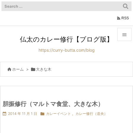

RSS

仏太のカレー修行【ブログ版】

https://curry-butta.com/blog
メニュ

サイド

ホーム
>

大きな木

前へ

次へ
胆振修行（マルトマ食堂、大きな木）


2014 年 11 月 1 日

カレーイベント
,
カレー修行（道央）
検索