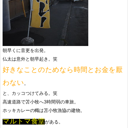
朝早くに音更を出発。
仏太は意外と朝早起き。笑
好きなことのためなら時間とお金を厭
わない
。
と、カッコつけてみる。笑
高速道路で苫小牧へ3時間弱の車旅。
ホッキカレーの幟は苫小牧漁協の建物。
マルトマ食堂
がある。