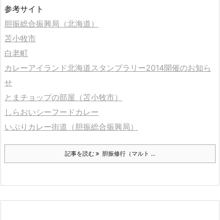
参考サイト
胆振総合振興局（北海道）
苫小牧市
白老町
カレーアイランド北海道スタンプラリー2014開催のお知ら
せ
とまチョップの部屋（苫小牧市）
しらおいシーフードカレー
いぶりカレー街道（胆振総合振興局）
記事を読む
胆振修行（マルト ...