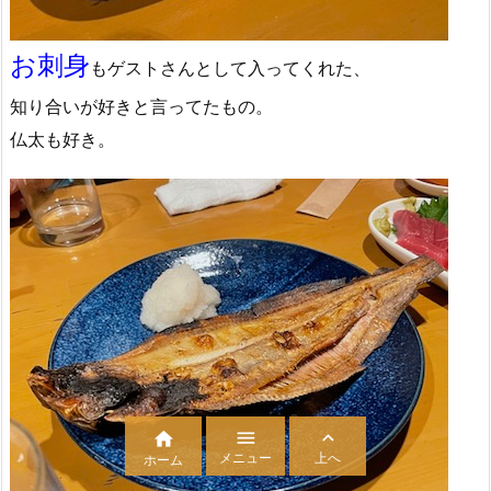
お刺身
もゲストさんとして入ってくれた、
知り合いが好きと言ってたもの。
仏太も好き。



メニュー
上へ
ホーム