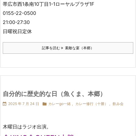
帯広市西1条南10丁目1-1ローヤルプラザ1F
0155-22-0500
21:00-27:30
日曜祝日定休
記事を読む
素敵な宴（本郷）
自分的に歴史的な日（魚くま、本郷）

2025 年 7 月 24 日

カレーgo一緒
,
カレー修行（十勝）
,
飲み会
木曜日はラジオ出演。