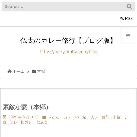

RSS

仏太のカレー修行【ブログ版】

https://curry-butta.com/blog
メニュ

サイド

ホーム
>

本郷

前へ

次へ
素敵な宴（本郷）


2025 年 8 月 18 日

うどん
,
カレーgo一緒
,
カレー修行（十勝）
,
検索
食（カレー以外）
,
飲み会