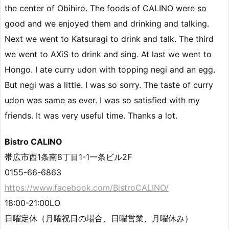
the center of Obihiro. The foods of CALINO were so
good and we enjoyed them and drinking and talking.
Next we went to Katsuragi to drink and talk. The third
we went to AXiS to drink and sing. At last we went to
Hongo. I ate curry udon with topping negi and an egg.
But negi was a little. I was so sorry. The taste of curry
udon was same as ever. I was so satisfied with my
friends. It was very useful time. Thanks a lot.
Bistro CALINO
帯広市西1条南8丁目1-1一条ビル2F
0155-66-6863
https://www.facebook.com/BistroCALINO/
18:00-21:00LO
日曜定休（月曜祝日の場合、日曜営業、月曜休み）