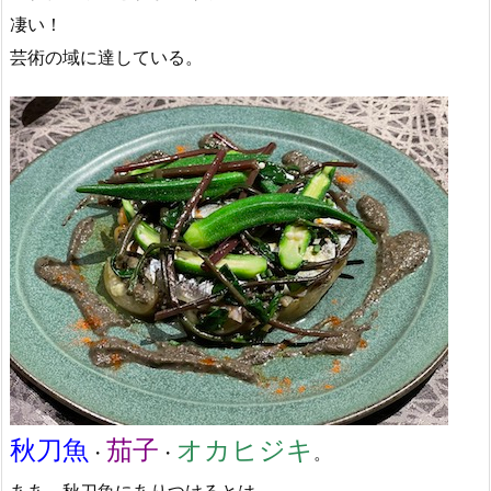
凄い！
芸術の域に達している。
秋刀魚
茄子
オカヒジキ
・
・
。
ああ、秋刀魚にありつけるとは。