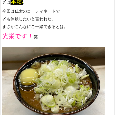
本郷
〆は
。
今回は仏太のコーディネートで
〆も体験したいと言われた。
まさかこんなにご一緒できるとは。
光栄です！
笑