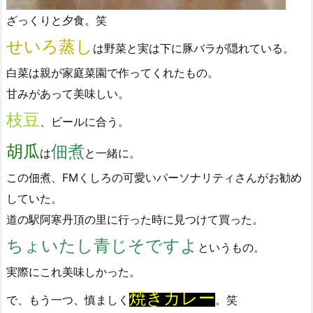
ざっくりと夕食。笑
せいろ蒸し
は野菜と実は下に豚バラが隠れている。
白菜は親が家庭菜園で作ってくれたもの。
甘みがあって美味しい。
枝豆
、ビールに合う。
胡瓜
佃煮
は
と一緒に。
この佃煮、FMくしろの可愛いパーソナリティさんがお勧め
していた。
道の駅阿寒丹頂の里に行った時に見つけて買った。
ちょいたし青じそですよ
というもの。
実際にこれ美味しかった。
焼きカレー
で、もう一つ、慎ましく
。笑