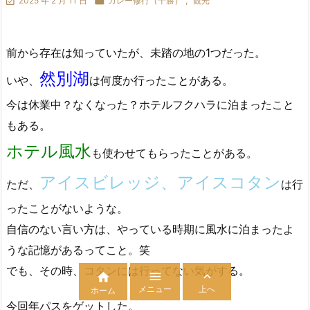

2025 年 2 月 11 日

カレー修行（十勝）
,
観光
前から存在は知っていたが、未踏の地の1つだった。
然別湖
いや、
は何度か行ったことがある。
今は休業中？なくなった？ホテルフクハラに泊まったこと
もある。
ホテル風水
も使わせてもらったことがある。
アイスビレッジ、アイスコタン
ただ、
は行
ったことがないような。
自信のない言い方は、やっている時期に風水に泊まったよ
うな記憶があるってこと。笑
でも、その時、コタンには行ってない気がする。



メニュー
上へ
ホーム
今回年パスをゲットした。