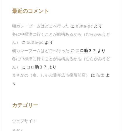
最近のコメント
朝カレーブームはどこへ行った
に
butta-pc
より
冬に中標津に行くことが結構あるかも（むらかみうど
ん）
に
butta-pc
より
朝カレーブームはどこへ行った
に
コロ助３７
より
冬に中標津に行くことが結構あるかも（むらかみうど
ん）
に
コロ助３７
より
まさかの（奏、しゃぶ葉帯広市役所前店）
に
仏太
よ
り
カテゴリー
ウェブサイト
うどん