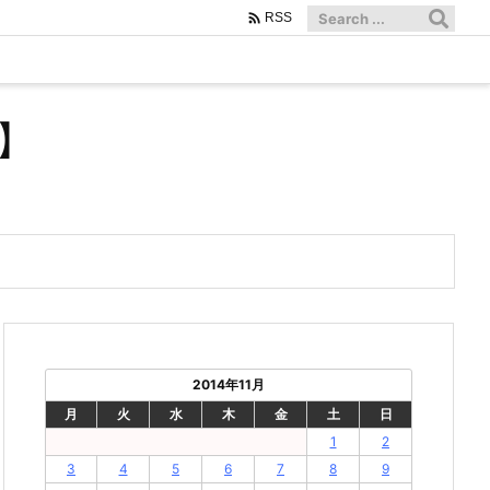

RSS
】
2014年11月
月
火
水
木
金
土
日
1
2
3
4
5
6
7
8
9