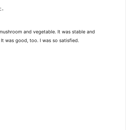
た。
d mushroom and vegetable. It was stable and
It was good, too. I was so satisfied.