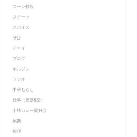
コーン炒飯
スイーツ
スパイス
そば
チャイ
ブログ
ホルジン
ラジオ
中華ちらし
仕事（第2職業）
十勝カレー愛好会
娯楽
挨拶