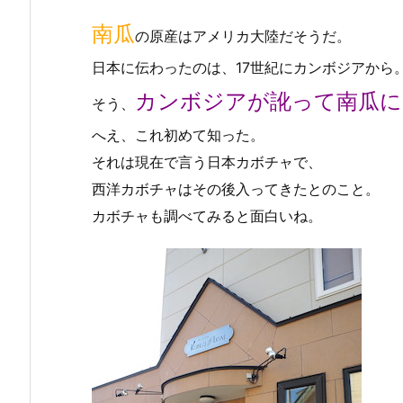
南瓜
の原産はアメリカ大陸だそうだ。
日本に伝わったのは、17世紀にカンボジアから
カンボジアが訛って南瓜に
そう、
へえ、これ初めて知った。
それは現在で言う日本カボチャで、
西洋カボチャはその後入ってきたとのこと。
カボチャも調べてみると面白いね。