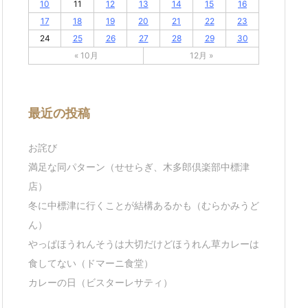
10
11
12
13
14
15
16
17
18
19
20
21
22
23
24
25
26
27
28
29
30
« 10月
12月 »
最近の投稿
お詫び
満足な同パターン（せせらぎ、木多郎倶楽部中標津
店）
冬に中標津に行くことが結構あるかも（むらかみうど
ん）
やっぱほうれんそうは大切だけどほうれん草カレーは
食してない（ドマーニ食堂）
カレーの日（ビスターレサティ）