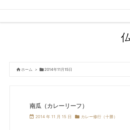

ホーム
>

2014年11月15日
南瓜（カレーリーフ）

2014 年 11 月 15 日

カレー修行（十勝）