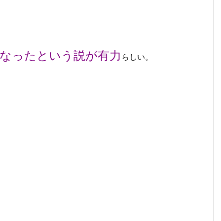
。
なったという説が有力
らしい。