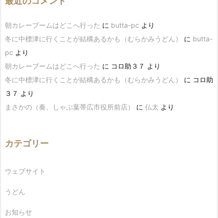
最近のコメント
朝カレーブームはどこへ行った
に
butta-pc
より
冬に中標津に行くことが結構あるかも（むらかみうどん）
に
butta-
pc
より
朝カレーブームはどこへ行った
に
コロ助３７
より
冬に中標津に行くことが結構あるかも（むらかみうどん）
に
コロ助
３７
より
まさかの（奏、しゃぶ葉帯広市役所前店）
に
仏太
より
カテゴリー
ウェブサイト
うどん
お知らせ