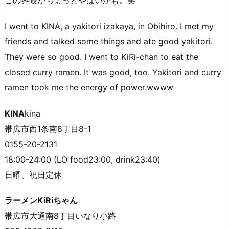
I went to KINA, a yakitori izakaya, in Obihiro. I met my
friends and talked some things and ate good yakitori.
They were so good. I went to KiRi-chan to eat the
closed curry ramen. It was good, too. Yakitori and curry
ramen took me the energy of power.wwww
KINA
kina
帯広市西1条南8丁目8-1
0155-20-2131
18:00-24:00 (LO food23:00, drink23:40)
日曜、祝日定休
ラーメンKiRiちゃん
帯広市大通南8丁目いなり小路