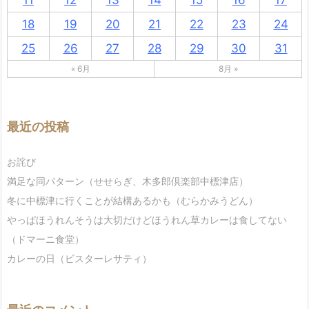
11
12
13
14
15
16
17
18
19
20
21
22
23
24
25
26
27
28
29
30
31
« 6月
8月 »
最近の投稿
お詫び
満足な同パターン（せせらぎ、木多郎倶楽部中標津店）
冬に中標津に行くことが結構あるかも（むらかみうどん）
やっぱほうれんそうは大切だけどほうれん草カレーは食してない
（ドマーニ食堂）
カレーの日（ビスターレサティ）