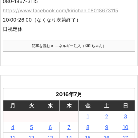
080-1867-3115
https://www.facebook.com/kirichan.08018673115
20:00-26:00（なくなり次第終了）
日祝定休
記事を読む
エネルギー注入（KiRiちゃん）
2016年7月
月
火
水
木
金
土
日
1
2
3
4
5
6
7
8
9
10