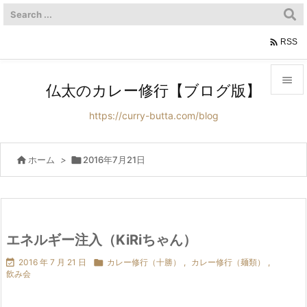

RSS

仏太のカレー修行【ブログ版】

https://curry-butta.com/blog
メニュ

サイド

ホーム
>

2016年7月21日

前へ

次へ
エネルギー注入（KiRiちゃん）


2016 年 7 月 21 日

カレー修行（十勝）
,
カレー修行（麺類）
,
検索
飲み会