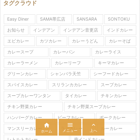
タグクラウド
Easy Diner
SAMA帯広店
SANSARA
SONTOKU
お知らせ
インデアン
インデアン音更店
インドカレー
エビカレー
カツカレー
カレーうどん
カレーそば
カレースープ
カレーパン
カレーライス
カレーラーメン
カレーリーフ
キーマカレー
グリーンカレー
シャンバラ天竺
シーフードカレー
スパイスカレー
スリランカカレー
スープカレー
スープカレーワンタン
タイカレー
チキンカレー
チキン野菜カレー
チキン野菜スープカレー
ハンバーグカレー
ビーフカレー
ポークカレー



マンスリーカレー
ラムカレー
ルーカレー
メニュー
上へ
ホーム
レトルトカレー
南インドカレー