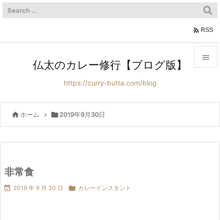

RSS

仏太のカレー修行【ブログ版】

https://curry-butta.com/blog
メニュ

サイド

ホーム
>

2019年9月30日

前へ

次へ
非常食


2019 年 9 月 30 日

カレーインスタント
検索