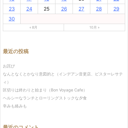
23
24
25
26
27
28
29
30
« 8月
10月 »
最近の投稿
お詫び
なんとなくとかなり意図的と（インデアン音更店、ビスターレサテ
ィ）
区切りは終わりと始まり（Bon Voyage Cafe）
ヘルシーなランチとローリングストックな夕食
辛みも絡みも
最近のコメント