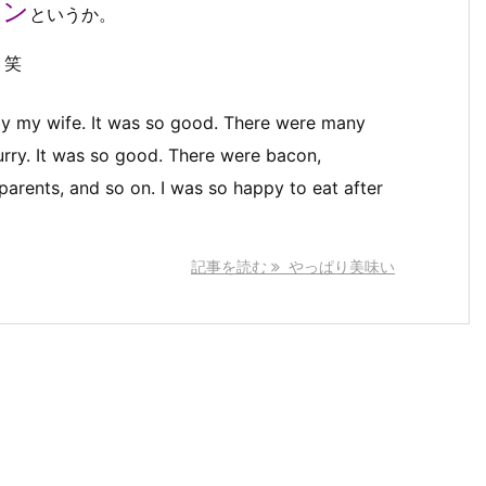
ワン
というか。
！笑
by my wife. It was so good. There were many
urry. It was so good. There were bacon,
arents, and so on. I was so happy to eat after
記事を読む
やっぱり美味い