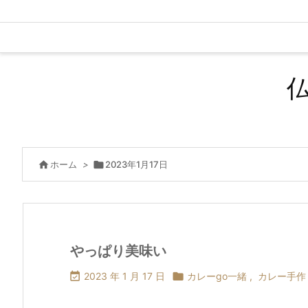

ホーム
>

2023年1月17日
やっぱり美味い

2023 年 1 月 17 日

カレーgo一緒
,
カレー手作