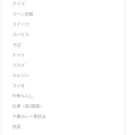
クイズ
コーン炒飯
スイーツ
スパイス
そば
チャイ
ブログ
ホルジン
ラジオ
中華ちらし
仕事（第2職業）
十勝カレー愛好会
娯楽