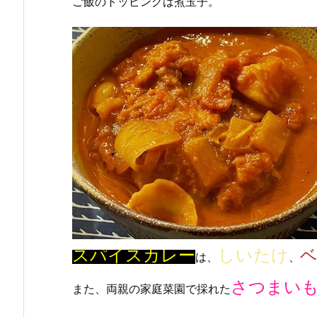
ご飯のトッピングは煮玉子。
スパイスカレー
しいたけ
は、
、
さつまい
また、両親の家庭菜園で採れた