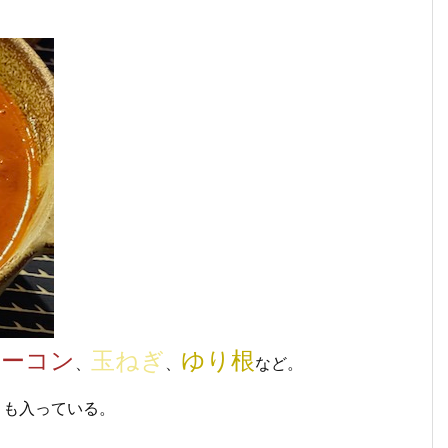
ベーコン
玉ねぎ
ゆり根
、
、
など。
も
も入っている。