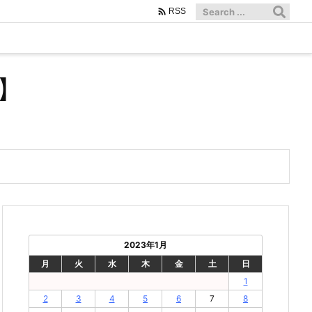

RSS
】
2023年1月
月
火
水
木
金
土
日
1
2
3
4
5
6
7
8