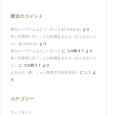
最近のコメント
朝カレーブームはどこへ行った
に
butta-pc
より
冬に中標津に行くことが結構あるかも（むらかみうど
ん）
に
butta-pc
より
朝カレーブームはどこへ行った
に
コロ助３７
より
冬に中標津に行くことが結構あるかも（むらかみうど
ん）
に
コロ助３７
より
まさかの（奏、しゃぶ葉帯広市役所前店）
に
仏太
よ
り
カテゴリー
ウェブサイト