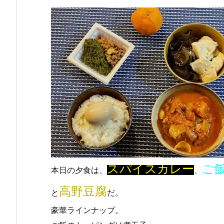
スパイスカレー
ご
本日の夕食は、
、
高野豆腐
と
だ。
豪華ラインナップ。