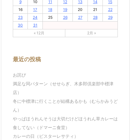
9
10
11
12
13
14
15
16
17
18
19
20
21
22
23
24
25
26
27
28
29
30
31
« 12月
2月 »
最近の投稿
お詫び
満足な同パターン（せせらぎ、木多郎倶楽部中標津
店）
冬に中標津に行くことが結構あるかも（むらかみうど
ん）
やっぱほうれんそうは大切だけどほうれん草カレーは
食してない（ドマーニ食堂）
カレーの日（ビスターレサティ）