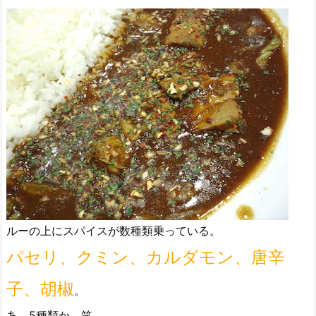
ルーの上にスパイスが数種類乗っている。
パセリ、クミン、カルダモン、唐辛
子、胡椒
。
あ、5種類か。笑