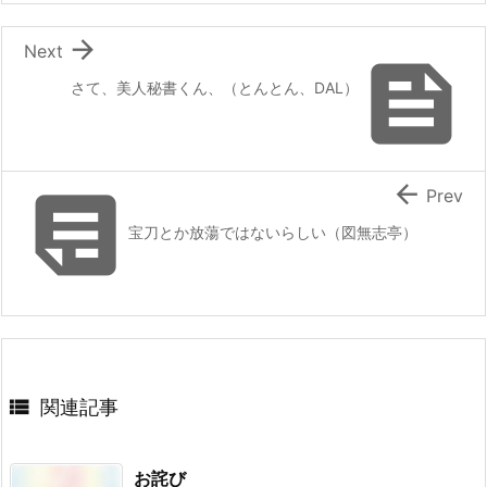

Next

さて、美人秘書くん、（とんとん、DAL）


Prev
宝刀とか放蕩ではないらしい（図無志亭）

関連記事
お詫び