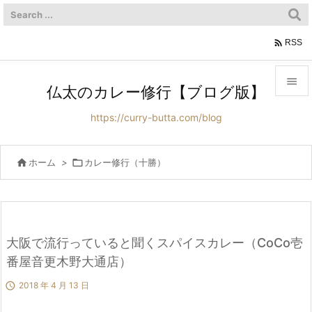

RSS

仏太のカレー修行【ブログ版】

https://curry-butta.com/blog
メニュ

サイド

ホーム
>

カレー修行（十勝）

前へ

次へ
大阪で流行っていると聞くスパイスカレー（CoCo壱

番屋音更木野大通店）
検索

2018 年 4 月 13 日