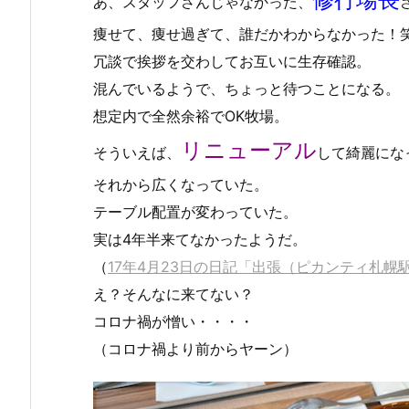
あ、スタッフさんじゃなかった、
痩せて、痩せ過ぎて、誰だかわからなかった！
冗談で挨拶を交わしてお互いに生存確認。
混んでいるようで、ちょっと待つことになる。
想定内で全然余裕でOK牧場。
リニューアル
そういえば、
して綺麗にな
それから広くなっていた。
テーブル配置が変わっていた。
実は4年半来てなかったようだ。
（
17年4月23日の日記「出張（ピカンティ札
え？そんなに来てない？
コロナ禍が憎い・・・・
（コロナ禍より前からヤーン）