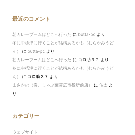
最近のコメント
朝カレーブームはどこへ行った
に
butta-pc
より
冬に中標津に行くことが結構あるかも（むらかみうど
ん）
に
butta-pc
より
朝カレーブームはどこへ行った
に
コロ助３７
より
冬に中標津に行くことが結構あるかも（むらかみうど
ん）
に
コロ助３７
より
まさかの（奏、しゃぶ葉帯広市役所前店）
に
仏太
よ
り
カテゴリー
ウェブサイト