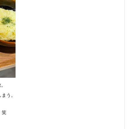
数。
しまう。
。笑