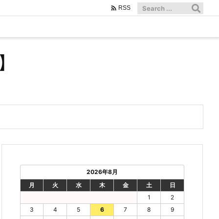

RSS
】
2026年8月
月
火
水
木
金
土
日
1
2
3
4
5
6
7
8
9