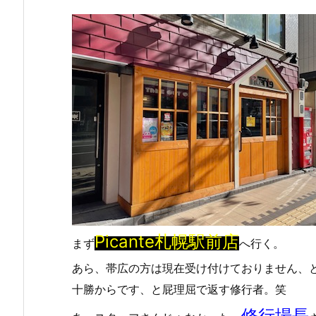
Picante札幌駅前店
まず
へ行く。
あら、帯広の方は現在受け付けておりません、
十勝からです、と屁理屈で返す修行者。笑
修行場長