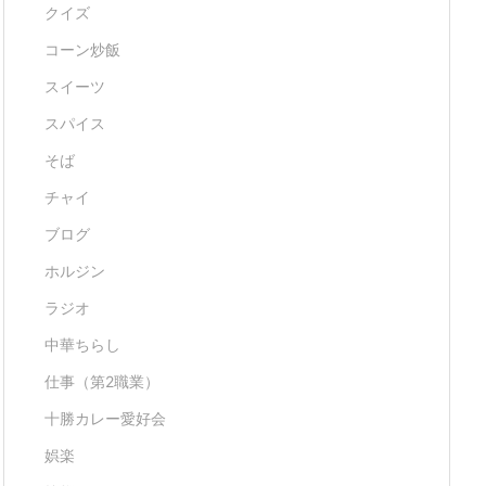
クイズ
コーン炒飯
スイーツ
スパイス
そば
チャイ
ブログ
ホルジン
ラジオ
中華ちらし
仕事（第2職業）
十勝カレー愛好会
娯楽