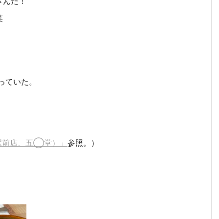
さんだ！
笑
っていた。
幌駅前店、五◯堂）」
参照。）