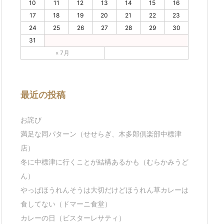
10
11
12
13
14
15
16
17
18
19
20
21
22
23
24
25
26
27
28
29
30
31
« 7月
最近の投稿
お詫び
満足な同パターン（せせらぎ、木多郎倶楽部中標津
店）
冬に中標津に行くことが結構あるかも（むらかみうど
ん）
やっぱほうれんそうは大切だけどほうれん草カレーは
食してない（ドマーニ食堂）
カレーの日（ビスターレサティ）