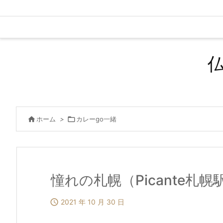

ホーム
>

カレーgo一緒
憧れの札幌（Picante札

2021 年 10 月 30 日