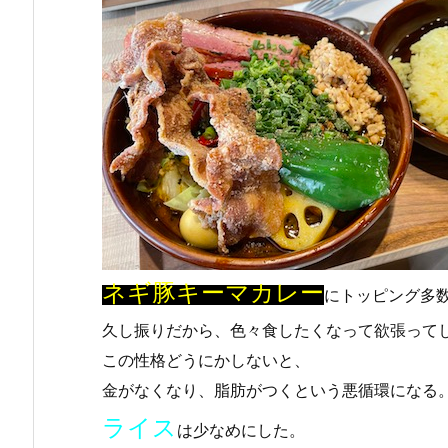
ネギ豚キーマカレー
にトッピング多
久し振りだから、色々食したくなって欲張って
この性格どうにかしないと、
金がなくなり、脂肪がつくという悪循環になる
ライス
は少なめにした。