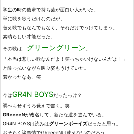
学生の時の後輩で持ち芸が面白い人がいた。
単に歌を歌うだけなのだが、
替え歌でもなんでもなく、それだけでうけてしまう。
素晴らしい才能だった。
グリーングリーン
その歌は、
。
「本当は悲しい歌なんだよ！笑っちゃいけないんだよ！」
と酔っ払いながら叫ぶ姿もうけていた。
若かったなあ。笑
GR4N BOYS
今は
だったっけ？
調べもせずうろ覚えで書く。笑
GReeeeN
が改名して、新たな道を進んでいる。
GR4N BOYSは読みは
グリーンボーイズ
だったと思う。
おそらく諸事情でGReeeeNは使えないのだろう。