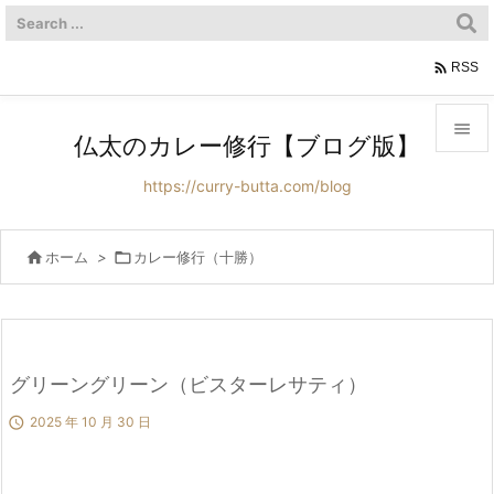

RSS

仏太のカレー修行【ブログ版】

https://curry-butta.com/blog
メニュ

サイド

ホーム
>

カレー修行（十勝）

前へ

次へ
グリーングリーン（ビスターレサティ）


2025 年 10 月 30 日
検索