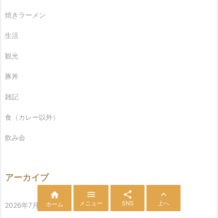
焼きラーメン
生活
観光
豚丼
雑記
食（カレー以外）
飲み会
アーカイブ




メニュー
SNS
上へ
ホーム
2026年7月