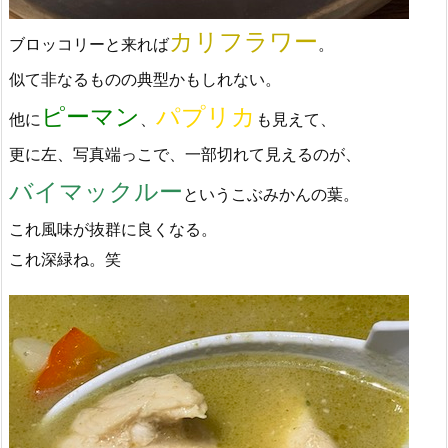
カリフラワー
ブロッコリーと来れば
。
似て非なるものの典型かもしれない。
ピーマン
パプリカ
他に
、
も見えて、
更に左、写真端っこで、一部切れて見えるのが、
バイマックルー
というこぶみかんの葉。
これ風味が抜群に良くなる。
これ深緑ね。笑