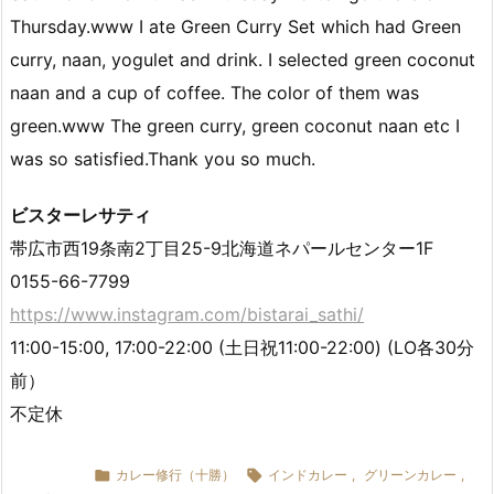
Thursday.www I ate Green Curry Set which had Green
curry, naan, yogulet and drink. I selected green coconut
naan and a cup of coffee. The color of them was
green.www The green curry, green coconut naan etc I
was so satisfied.Thank you so much.
ビスターレサティ
帯広市西19条南2丁目25-9北海道ネパールセンター1F
0155-66-7799
https://www.instagram.com/bistarai_sathi/
11:00-15:00, 17:00-22:00 (土日祝11:00-22:00) (LO各30分
前）
不定休

カレー修行（十勝）

インドカレー
,
グリーンカレー
,