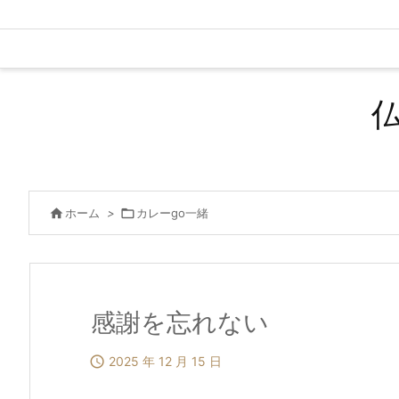

ホーム
>

カレーgo一緒
感謝を忘れない

2025 年 12 月 15 日