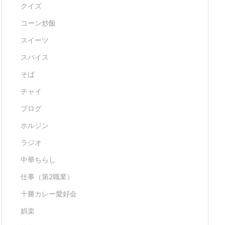
クイズ
コーン炒飯
スイーツ
スパイス
そば
チャイ
ブログ
ホルジン
ラジオ
中華ちらし
仕事（第2職業）
十勝カレー愛好会
娯楽