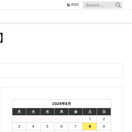

RSS
】
2026年8月
月
火
水
木
金
土
日
1
2
3
4
5
6
7
8
9