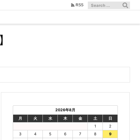

RSS
】
2026年8月
月
火
水
木
金
土
日
1
2
3
4
5
6
7
8
9