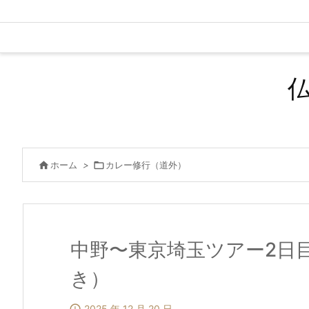

ホーム
>

カレー修行（道外）
中野〜東京埼玉ツアー2日
き）
2025 年 12 月 20 日