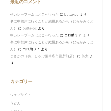
最近のコメント
朝カレーブームはどこへ行った
に
butta-pc
より
冬に中標津に行くことが結構あるかも（むらかみうど
ん）
に
butta-pc
より
朝カレーブームはどこへ行った
に
コロ助３７
より
冬に中標津に行くことが結構あるかも（むらかみうど
ん）
に
コロ助３７
より
まさかの（奏、しゃぶ葉帯広市役所前店）
に
仏太
よ
り
カテゴリー
ウェブサイト
うどん