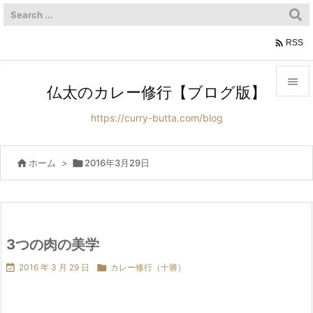

RSS

仏太のカレー修行【ブログ版】

https://curry-butta.com/blog
メニュ

サイド

ホーム
>

2016年3月29日

前へ

次へ
3つの肉の美学


2016 年 3 月 29 日

カレー修行（十勝）
検索