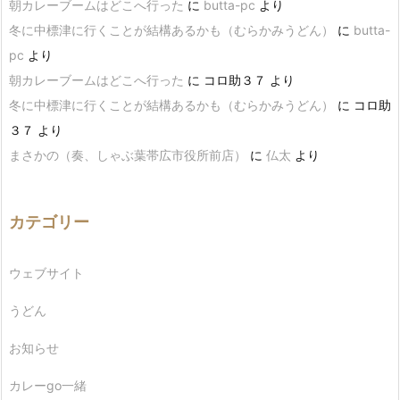
朝カレーブームはどこへ行った
に
butta-pc
より
冬に中標津に行くことが結構あるかも（むらかみうどん）
に
butta-
pc
より
朝カレーブームはどこへ行った
に
コロ助３７
より
冬に中標津に行くことが結構あるかも（むらかみうどん）
に
コロ助
３７
より
まさかの（奏、しゃぶ葉帯広市役所前店）
に
仏太
より
カテゴリー
ウェブサイト
うどん
お知らせ
カレーgo一緒