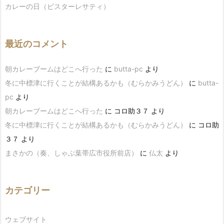
カレーの日（ビスターレサティ）
最近のコメント
朝カレーブームはどこへ行った
に
butta-pc
より
冬に中標津に行くことが結構あるかも（むらかみうどん）
に
butta-
pc
より
朝カレーブームはどこへ行った
に
コロ助３７
より
冬に中標津に行くことが結構あるかも（むらかみうどん）
に
コロ助
３７
より
まさかの（奏、しゃぶ葉帯広市役所前店）
に
仏太
より
カテゴリー
ウェブサイト