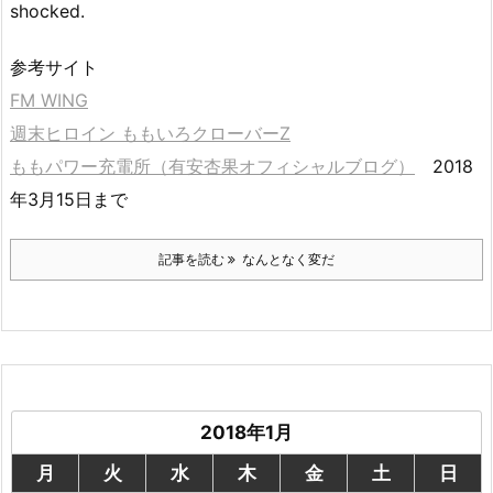
shocked.
参考サイト
FM WING
週末ヒロイン ももいろクローバーZ
ももパワー充電所（有安杏果オフィシャルブログ）
2018
年3月15日まで
記事を読む
なんとなく変だ
2018年1月
月
火
水
木
金
土
日