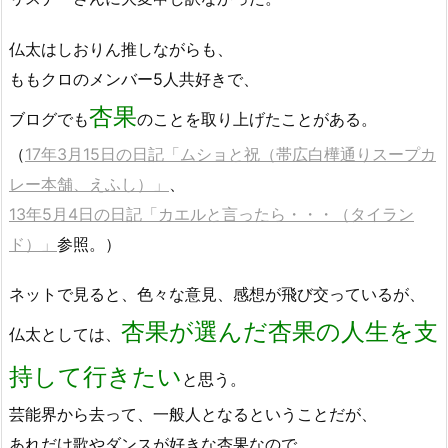
仏太はしおりん推しながらも、
ももクロのメンバー5人共好きで、
杏果
ブログでも
のことを取り上げたことがある。
（
17年3月15日の日記「ムショと祝（帯広白樺通りスープカ
レー本舗、えふし）」
、
13年5月4日の日記「カエルと言ったら・・・（タイラン
ド）」
参照。）
ネットで見ると、色々な意見、感想が飛び交っているが、
杏果が選んだ杏果の人生を支
仏太としては、
持して行きたい
と思う。
芸能界から去って、一般人となるということだが、
あれだけ歌やダンスが好きな杏果なので、