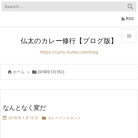

RSS

仏太のカレー修行【ブログ版】

https://curry-butta.com/blog
メニュ

サイド

ホーム
>

2018年1月15日

前へ

次へ
なんとなく変だ


2018 年 1 月 15 日

カレーインスタント
検索