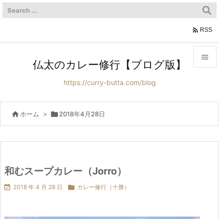

RSS

仏太のカレー修行【ブログ版】

https://curry-butta.com/blog
メニュ

サイド

ホーム
>

2018年4月28日

前へ

次へ
和むスープカレー（Jorro）


2018 年 4 月 28 日

カレー修行（十勝）
検索