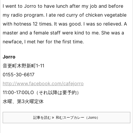
I went to Jorro to have lunch after my job and before
my radio program. I ate red curry of chicken vegetable
with hotness 12 times. It was good. I was so relieved. A
master and a female staff were kind to me. She was a
newface, I met her for the first time.
Jorro
音更町木野新町1-11
0155-30-6617
http://www.facebook.com/cafejorro
11:00-17:00LO（それ以降は要予約）
水曜、第3火曜定休
記事を読む
和むスープカレー（Jorro）