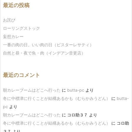
最近の投稿
お詫び
ローリングストック
妄想カレー
一番の肉の日、いい肉の日（ビスターレサティ）
自然と昼・夜で魚・肉（インデアン音更店）
最近のコメント
朝カレーブームはどこへ行った
に
butta-pc
より
冬に中標津に行くことが結構あるかも（むらかみうどん）
に
butta-
pc
より
朝カレーブームはどこへ行った
に
コロ助３７
より
冬に中標津に行くことが結構あるかも（むらかみうどん）
に
コロ助
３７
より