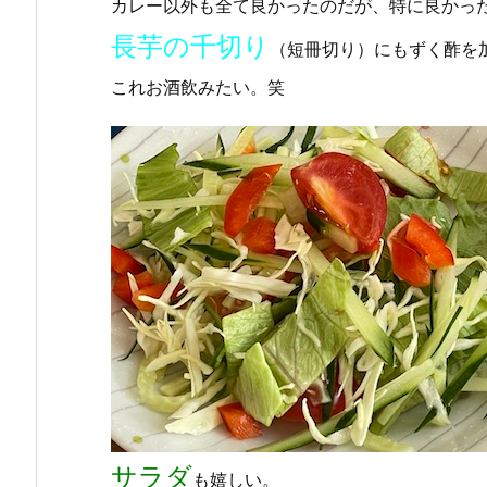
カレー以外も全て良かったのだが、特に良かっ
長芋の千切り
（短冊切り）にもずく酢を
これお酒飲みたい。笑
サラダ
も嬉しい。