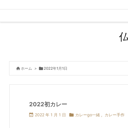

ホーム
>

2022年1月1日
2022初カレー

2022 年 1 月 1 日

カレーgo一緒
,
カレー手作