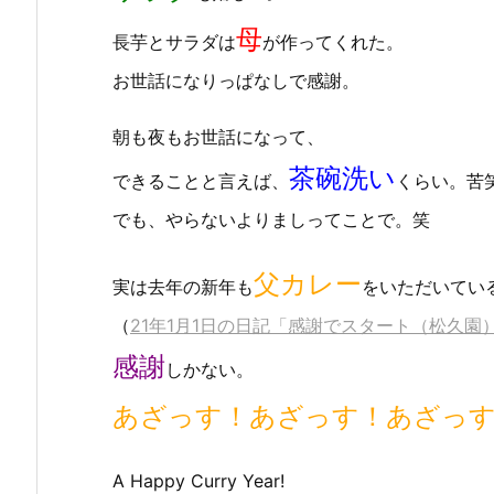
母
長芋とサラダは
が作ってくれた。
お世話になりっぱなしで感謝。
朝も夜もお世話になって、
茶碗洗い
できることと言えば、
くらい。苦
でも、やらないよりましってことで。笑
父カレー
実は去年の新年も
をいただいてい
（
21年1月1日の日記「感謝でスタート（松久園
感謝
しかない。
あざっす！あざっす！あざっ
A Happy Curry Year!