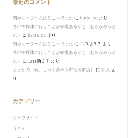
最近のコメント
朝カレーブームはどこへ行った
に
butta-pc
より
冬に中標津に行くことが結構あるかも（むらかみうど
ん）
に
butta-pc
より
朝カレーブームはどこへ行った
に
コロ助３７
より
冬に中標津に行くことが結構あるかも（むらかみうど
ん）
に
コロ助３７
より
まさかの（奏、しゃぶ葉帯広市役所前店）
に
仏太
よ
り
カテゴリー
ウェブサイト
うどん