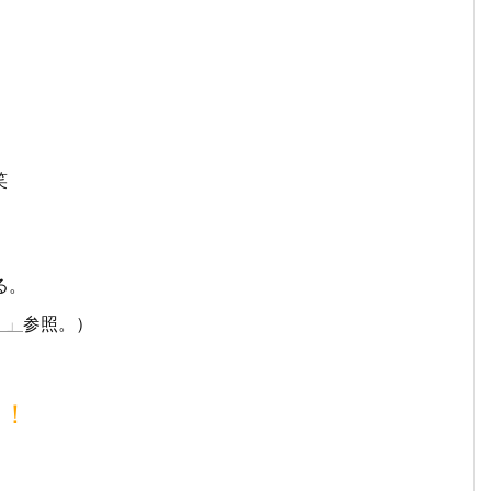
笑
る。
）」
参照。）
す！