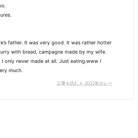
oo.
sures.
s father. It was very good. It was rather hotter
he curry with bread, campagne made by my wife.
I only never made at all. Just eating.www I
ery much.
記事を読む
2022初カレー