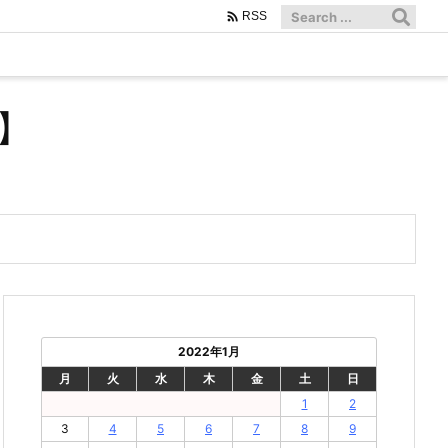

RSS
】
2022年1月
月
火
水
木
金
土
日
1
2
3
4
5
6
7
8
9