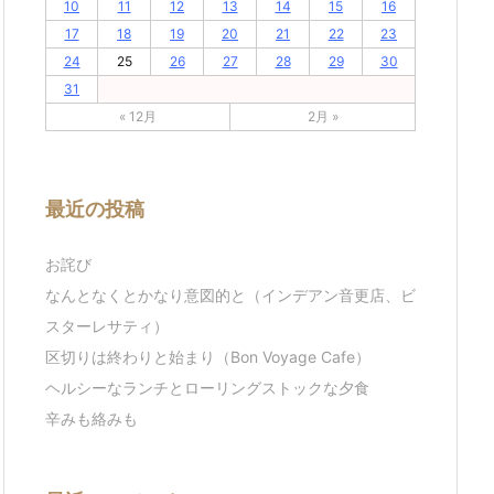
10
11
12
13
14
15
16
17
18
19
20
21
22
23
24
25
26
27
28
29
30
31
« 12月
2月 »
最近の投稿
お詫び
なんとなくとかなり意図的と（インデアン音更店、ビ
スターレサティ）
区切りは終わりと始まり（Bon Voyage Cafe）
ヘルシーなランチとローリングストックな夕食
辛みも絡みも