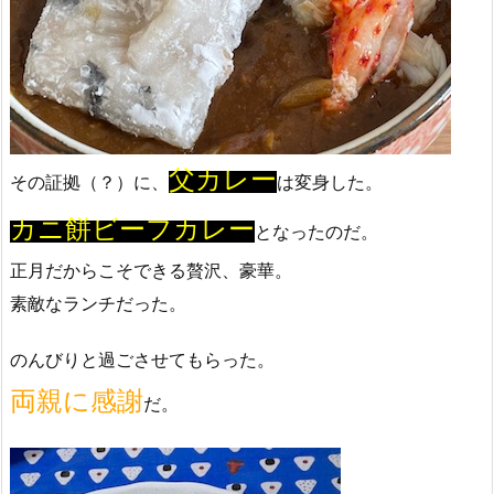
父カレー
その証拠（？）に、
は変身した。
カニ餅ビーフカレー
となったのだ。
正月だからこそできる贅沢、豪華。
素敵なランチだった。
のんびりと過ごさせてもらった。
両親に感謝
だ。