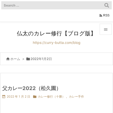

RSS

仏太のカレー修行【ブログ版】

https://curry-butta.com/blog
メニュ

サイド

ホーム
>

2022年1月2日

前へ

次へ
父カレー2022（松久園）


2022 年 1 月 2 日

カレー修行（十勝）
,
カレー手作
検索