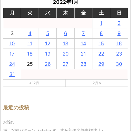
2022年1月
月
火
水
木
金
土
日
1
2
3
4
5
6
7
8
9
10
11
12
13
14
15
16
17
18
19
20
21
22
23
24
25
26
27
28
29
30
31
« 12月
2月 »
最近の投稿
お詫び
満足な同パターン（せせらぎ、木多郎倶楽部中標津店）