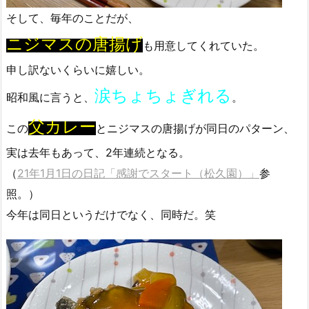
そして、毎年のことだが、
ニジマスの唐揚げ
も用意してくれていた。
申し訳ないくらいに嬉しい。
涙ちょちょぎれる
昭和風に言うと、
。
父カレー
この
とニジマスの唐揚げが同日のパターン、
実は去年もあって、2年連続となる。
（
21年1月1日の日記「感謝でスタート（松久園）」
参
照。）
今年は同日というだけでなく、同時だ。笑