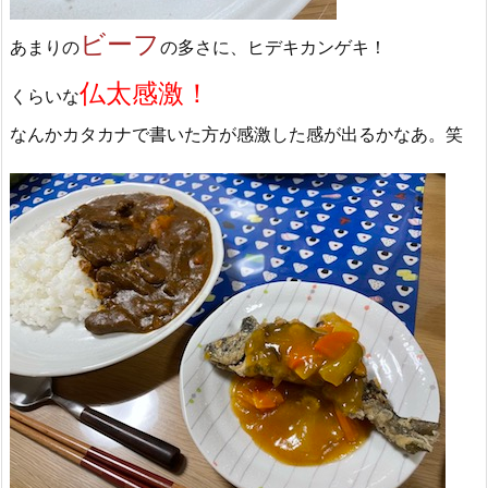
ビーフ
あまりの
の多さに、ヒデキカンゲキ！
仏太感激！
くらいな
なんかカタカナで書いた方が感激した感が出るかなあ。笑