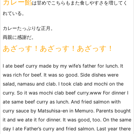
カレー餡
は甘めでこちらもまた食しやすさを増してく
れている。
カレーたっぷりな正月。
両親に感謝だ。
あざっす！あざっす！あざっす！
I ate beef curry made by my wife’s father for lunch. It
was rich for beef. It was so good. Side dishes were
salad, namasu and clab. I took clab and mochi on the
curry. So it was mochi clab beef curry.www For dinner I
ate same beef curry as lunch. And fried salmon with
curry sauce by Matsuhisa-en in Memuro. Parents bought
it and we ate it for dinner. It was good, too. On the same
day I ate Father’s curry and fried salmon. Last year there