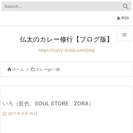

RSS

仏太のカレー修行【ブログ版】

https://curry-butta.com/blog
メニュ

サイド

ホーム
>

カレーgo一緒

前へ

次へ
いろ（藍色、SOUL STORE、ZORA）


2017 年 9 月 16 日
検索