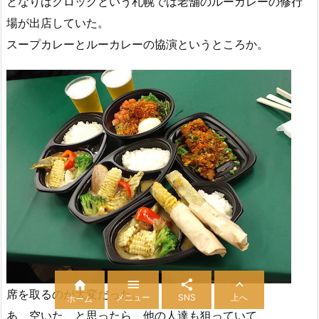
となりはクロックという札幌では老舗のルーカレーの修行
場が出店していた。
スープカレーとルーカレーの協演というところか。




席を取るのが大変だった。
メニュー
SNS
上へ
ホーム
あ、空いた、と思ったら、他の人達も狙っていて、