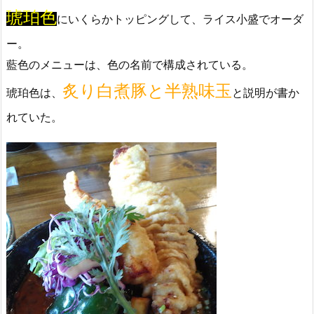
琥珀色
にいくらかトッピングして、ライス小盛でオーダ
ー。
藍色のメニューは、色の名前で構成されている。
炙り白煮豚と半熟味玉
琥珀色は、
と説明が書か
れていた。