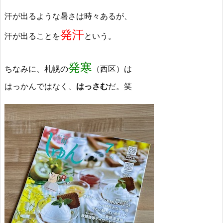
汗が出るような暑さは時々あるが、
発汗
汗が出ることを
という。
発寒
ちなみに、札幌の
（西区）は
はっかんではなく、
はっさむ
だ。笑