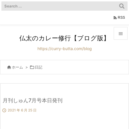

RSS

仏太のカレー修行【ブログ版】

https://curry-butta.com/blog
メニュ

サイド

ホーム
>

日記

前へ

次へ
月刊しゅん7月号本日発刊


2021 年 6 月 25 日
検索