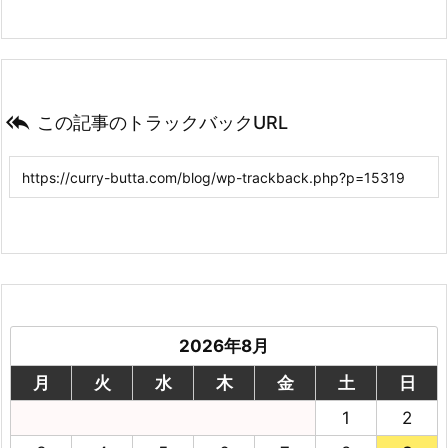

この記事のトラックバックURL
2026年8月
月
火
水
木
金
土
日
1
2