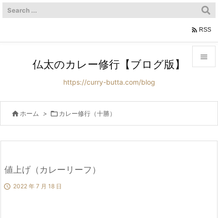

RSS

仏太のカレー修行【ブログ版】

https://curry-butta.com/blog
メニュ

サイド

ホーム
>

カレー修行（十勝）

前へ

次へ
値上げ（カレーリーフ）


2022 年 7 月 18 日
検索