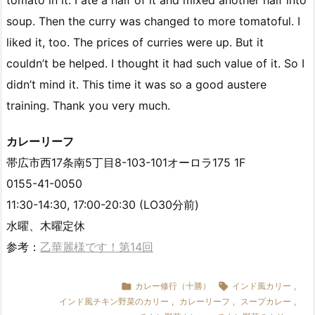
tomato in it. I ate a half of it and mixed another half into
soup. Then the curry was changed to more tomatoful. I
liked it, too. The prices of curries were up. But it
couldn’t be helped. I thought it had such value of it. So I
didn’t mind it. This time it was so a good austere
training. Thank you very much.
カレーリーフ
帯広市西17条南5丁目8-103-101オーロラ175 1F
0155-41-0050
11:30-14:30, 17:00-20:30 (LO30分前)
水曜、木曜定休
参考：
乙華麗様です！第14回

カレー修行（十勝）

インド風カリー
,
インド風チキン野菜のカリー
,
カレーリーフ
,
スープカレー
,