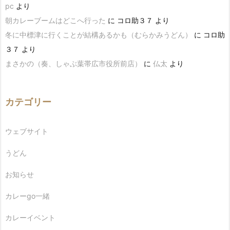
pc
より
朝カレーブームはどこへ行った
に
コロ助３７
より
冬に中標津に行くことが結構あるかも（むらかみうどん）
に
コロ助
３７
より
まさかの（奏、しゃぶ葉帯広市役所前店）
に
仏太
より
カテゴリー
ウェブサイト
うどん
お知らせ
カレーgo一緒
カレーイベント