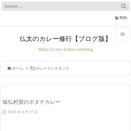

RSS

仏太のカレー修行【ブログ版】

https://curry-butta.com/blog
メニュ

サイド

ホーム
>

カレーインスタント

前へ

次へ
猿払村巽のホタテカレー


2023 年 5 月 31 日
検索