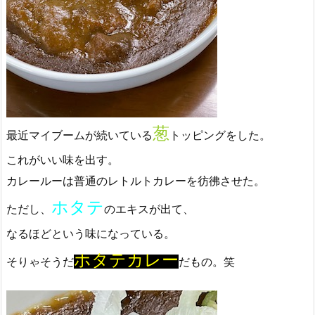
葱
最近マイブームが続いている
トッピングをした。
これがいい味を出す。
カレールーは普通のレトルトカレーを彷彿させた。
ホタテ
ただし、
のエキスが出て、
なるほどという味になっている。
ホタテカレー
そりゃそうだ
だもの。笑