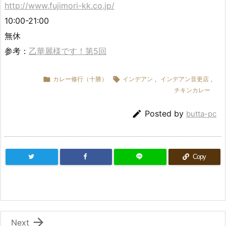
http://www.fujimori-kk.co.jp/
10:00-21:00
無休
参考：
乙華麗様です！第5回

カレー修行（十勝）

インデアン
,
インデアン音更店
,
チキンカレー

Posted by
butta-pc
Copy

Next