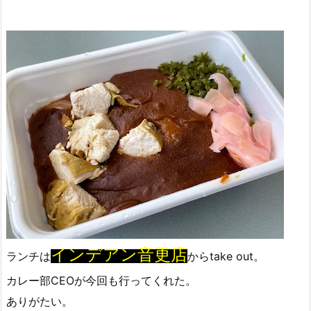
インデアン音更店
ランチは
からtake out。
カレー部CEOが今回も行ってくれた。
ありがたい。