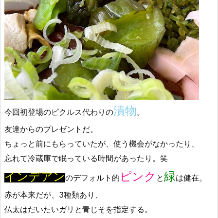
漬物
今回初登場のピクルス代わりの
。
友達からのプレゼントだ。
ちょっと前にもらっていたが、使う機会がなかったり、
忘れて冷蔵庫で眠っている時間があったり。笑
インデアン
ピンク
緑
のデフォルト的
と
は健在。
赤が本来だが、3種類あり、
仏太はだいたいガリと青じそを指定する。