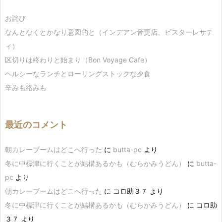
お詫び
なんとなくとかなり意図的と（インデアン音更店、ビスターレサテ
ィ）
区切りは終わりと始まり（Bon Voyage Cafe）
ヘルシーなランチとローリングストックな夕食
辛みも絡みも
最近のコメント
朝カレーブームはどこへ行った
に
butta-pc
より
冬に中標津に行くことが結構あるかも（むらかみうどん）
に
butta-
pc
より
朝カレーブームはどこへ行った
に
コロ助３７
より
冬に中標津に行くことが結構あるかも（むらかみうどん）
に
コロ助
３７
より