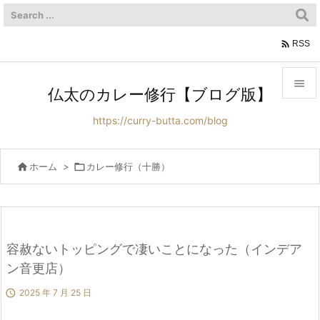

RSS

仏太のカレー修行【ブログ版】

https://curry-butta.com/blog
メニュ

サイド

ホーム
>

カレー修行（十勝）

前へ

次へ
容赦ないトッピングで凄いことになった（インデア

ン音更店）
検索

2025 年 7 月 25 日