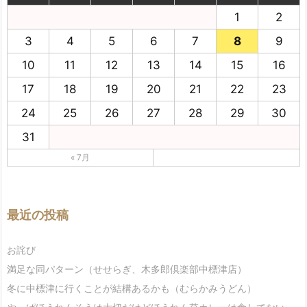
1
2
3
4
5
6
7
8
9
10
11
12
13
14
15
16
17
18
19
20
21
22
23
24
25
26
27
28
29
30
31
« 7月
最近の投稿
お詫び
満足な同パターン（せせらぎ、木多郎倶楽部中標津店）
冬に中標津に行くことが結構あるかも（むらかみうどん）