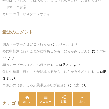
やっぱほうれんそうは大切だけどほうれん草カレーは食してない
（ドマーニ食堂）
カレーの日（ビスターレサティ）
最近のコメント
朝カレーブームはどこへ行った
に
butta-pc
より
冬に中標津に行くことが結構あるかも（むらかみうどん）
に
butta-
pc
より
朝カレーブームはどこへ行った
に
コロ助３７
より
冬に中標津に行くことが結構あるかも（むらかみうどん）
に
コロ助
３７
より
まさかの（奏、しゃぶ葉帯広市役所前店）
に
仏太
より




メニュー
SNS
上へ
ホーム
カテゴリー