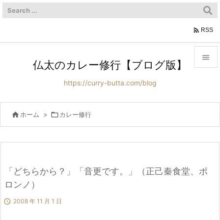

RSS

仏太のカレー修行【ブログ版】

https://curry-butta.com/blog
メニュ

サイド

ホーム
>

カレー修行

前へ

次へ
「どちらから？」「音更です。」（正己秦食堂、ポ

ロンノ）
検索

2008 年 11 月 1 日