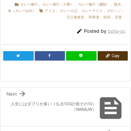

カレー修行
,
カレー修行（十勝）
,
カレー修行（麺類）
,
観光
,
食（カレー以外）

アイヌ
,
カレーそば
,
カレーライス
,
ポロンノ
,
正己秦食堂
,
阿寒湖
,
陸別
,
音更

Posted by
butta-pc
Copy

Next

人生にはダブりが多い（仏太100計画その10）
（WAMUW）