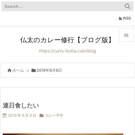

RSS

仏太のカレー修行【ブログ版】

https://curry-butta.com/blog
メニュ

サイド

ホーム
>

2019年6月6日

前へ

次へ
連日食したい


2019 年 6 月 6 日

カレー手作
検索