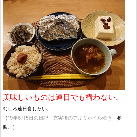
美味しいものは連日でも構わない
。
むしろ連日食したい。
（
19年6月5日の日記「充実後のアルミホイル焼き」
参
照。）