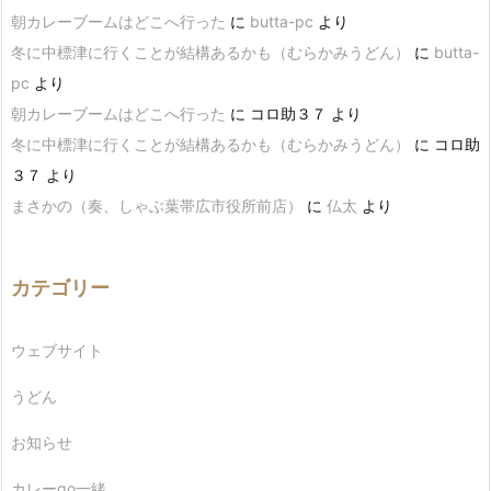
朝カレーブームはどこへ行った
に
butta-pc
より
冬に中標津に行くことが結構あるかも（むらかみうどん）
に
butta-
pc
より
朝カレーブームはどこへ行った
に
コロ助３７
より
冬に中標津に行くことが結構あるかも（むらかみうどん）
に
コロ助
３７
より
まさかの（奏、しゃぶ葉帯広市役所前店）
に
仏太
より
カテゴリー
ウェブサイト
うどん
お知らせ
カレーgo一緒