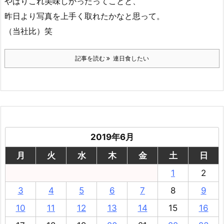
やはりこれ美味しかったってことと、
昨日より写真を上手く取れたかなと思って。
（当社比）笑
記事を読む
連日食したい
2019年6月
月
火
水
木
金
土
日
1
2
3
4
5
6
7
8
9
10
11
12
13
14
15
16