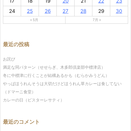
17
18
19
20
21
22
23
24
25
26
27
28
29
30
« 5月
7月 »
最近の投稿
お詫び
満足な同パターン（せせらぎ、木多郎倶楽部中標津店）
冬に中標津に行くことが結構あるかも（むらかみうどん）
やっぱほうれんそうは大切だけどほうれん草カレーは食してない
（ドマーニ食堂）
カレーの日（ビスターレサティ）
最近のコメント